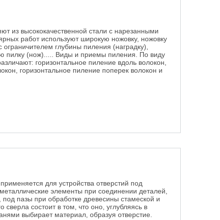
яют из высококачественной стали с нарезанными
лярных работ используют широкую ножовку, ножовку
 с ограничителем глубины пиления (наградку),
ю пилку (нож)..... Виды и приемы пиления. По виду
различают: горизонтальное пиление вдоль волокон,
окон, горизонтальное пиление поперек волокон и
 применяется для устройства отверстий под
 металлические элементы при соединении деталей,
, под пазы при обработке древесины стамеской и
сверла состоит в том, что оно, углубляясь в
анями выбирает материал, образуя отверстие.