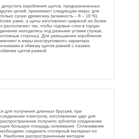
е допустить коробления щитов, предназначенных
 других целей, принимают следующие меры: для
только сухую древесину (влажность – 8 – 10 %);
более узкие, а щиты изготовляют шириной не более
х располагают так, чтобы годовые слои в торцах
единении находились под разными углами (лучше,
положные стороны). Для уменьшения коробления
именяют и меры конструктивного характера:
ечниками и обвязку щитов рамкой с пазами.
обвязки щитов рамкой.
я для получения длинных брусьев, при
 соединении плинтусов, изготовлении царг для
е распространение получило зубчатое соединение
ующее большую площадь склеивания. Сплачивание
а необходимо соединить столярный материал по
ки. Наиболее распространенным методом