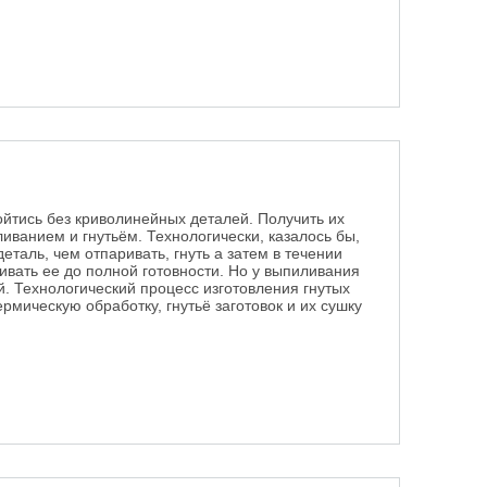
йтись без криволинейных деталей. Получить их
ванием и гнутьём. Технологически, казалось бы,
еталь, чем отпаривать, гнуть а затем в течении
вать ее до полной готовности. Но у выпиливания
й. Технологический процесс изготовления гнутых
рмическую обработку, гнутьё заготовок и их сушку
ья столярной древесины