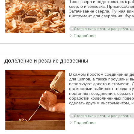
Типы сверл и подготовка их к р
сверло и зенковка. Приспособле
Затачивание сверла. Ручная вин
инструмент для сверления: бура
Столярные и плотницкие работы
Подробнее
о Сверление древ
Долбление и резание древесины
В самом простом соединении де
для шипов, а также проушины в
используют долото и стамески.
стамесками выбирают гнезда в у
подгоняют соединения, срезают 
обработки криволинейных поверх
сделать другим инструментом, 
Столярные и плотницкие работы
Подробнее
о Долбление и рез