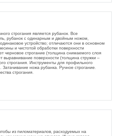
ного строгания является рубанок. Все
ль, рубанок с одинарным и двойным ножом,
одинаковое устройство; отличаются они в основном
есины и чистотой обработки поверхности
едет черновое строгание (толщина снимаемого слоя
ет выравнивание поверхности (толщина стружки –
ного строгания. Инструменты для профильного
. Затачивание ножа рубанка. Ручное строгание.
ества строгания.
е
 чтобы из пиломатериалов, расходуемых на