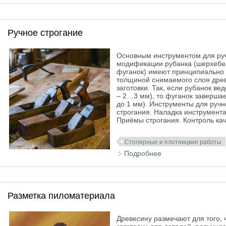
Ручное строгание
Основным инструментом для руч
модификации рубанка (шерхебе
фуганок) имеют принципиально 
толщиной снимаемого слоя древ
заготовки. Так, если рубанок в
– 2…3 мм), то фуганок заверша
до 1 мм). Инструменты для руч
строгания. Наладка инструмента
Приёмы строгания. Контроль кач
Столярные и плотницкие работы
Подробнее
о Ручное строгани
Разметка пиломатериала
Древесину размечают для того,