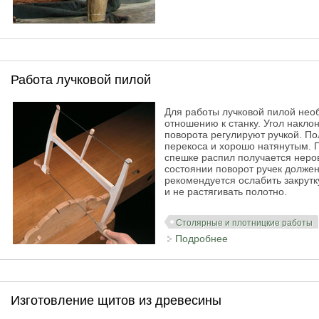
Работа лучковой пилой
Для работы лучковой пилой нео
отношению к станку. Угол накло
поворота регулируют ручкой. П
перекоса и хорошо натянутым. 
спешке распил получается нер
состоянии поворот ручек долже
рекомендуется ослабить закрутку
и не растягивать полотно.
Столярные и плотницкие работы
Подробнее
о Работа лучковой
Изготовление щитов из древесины