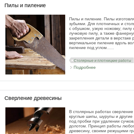
Пилы и пиление
Пилы и пиление. Пилы изготовл
зубьями. Для плотничных и сто
с обушком, узкую ножовку; пилу
лучковую пилу, а также фанерну
закрепления детали в верстаке 
вертикальное пиление вдоль вол
пиление под углом......
Столярные и плотницкие работы
Подробнее
о Пилы и пиление
Сверление древесины
В столярных работах сверление
круглые шипы, шурупы и другие
под пробки при удалении сучков
долотом. Принцип работы любого 
древесину, своими режущими гр