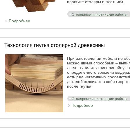
практике столяры и плотники.
Столярные и плотницкие работы
Подробнее
о Соединения элементов деревянных конструкций
Технология гнутья столярной древесины
При изготовлении мебели не обо
можно двумя способами – выпили
легче выпилить криволинейную д
определенного времени выдержи
есть ряд негативных последстви
деталей включает в себя гидроте
после гнутья.
Столярные и плотницкие работы
Подробнее
о Технология гнут