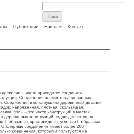
алы
Публикации
Новости
Контакт
 древесины, часто приходится соединять
нструкции. Соединения элементов деревянных
и. Соединения в конструкциях деревянных деталей
адок: напряженная, плотная, скользящая,
адка. Узлы – это части конструкций в местах
я деревянных конструкций подразделяются на
ые Т-образные, крестовидные, угловые L-образные
. Столярные соединения имеют более 200
только соединения, которыми пользуются на