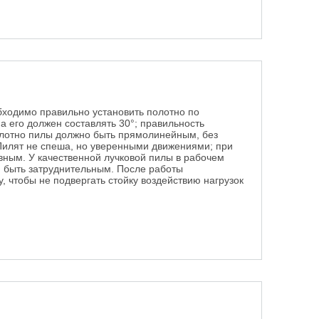
бходимо правильно установить полотно по
на его должен составлять 30°; правильность
олотно пилы должно быть прямолинейным, без
Пилят не спеша, но уверенными движениями; при
овным.
У качественной лучковой пилы в рабочем
н быть затруднительным. После работы
, чтобы не подвергать стойку воздействию нагрузок
 пилой