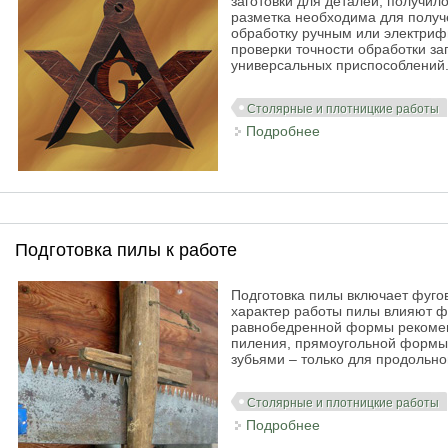
заготовки для деталей, получил
разметка необходима для получ
обработку ручным или электриф
проверки точности обработки за
универсальных приспособлений
Столярные и плотницкие работы
Подробнее
о Разметка пилом
Подготовка пилы к работе
Подготовка пилы включает фугов
характер работы пилы влияют ф
равнобедренной формы рекоменд
пиления, прямоугольной формы 
зубьями – только для продольно
Столярные и плотницкие работы
Подробнее
о Подготовка пилы 