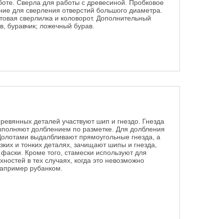
аботе. Сверла для работы с древесиной. Пробковое
ние для сверления отверстий большого диаметра.
товая сверлилка и коловорот. Дополнительный
в, буравчик; ложечный бурав.
есины
ревянных деталей участвуют шип и гнездо. Гнезда
ыполняют долблением по разметке. Для долбления
 Долотами выдалбливают прямоугольные гнезда, а
зких и тонких деталях, зачищают шипы и гнезда,
фаски. Кроме того, стамески используют для
ностей в тех случаях, когда это невозможно
например рубанком.
ание древесины