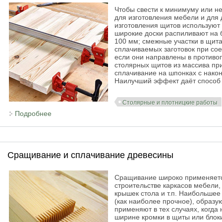
Чтобы свести к минимуму или н
для изготовления мебели и для
изготовления щитов используют 
широкие доски распиливают на 
100 мм; смежные участки в щита
сплачиваемых заготовок при со
если они направлены в противо
столярных щитов из массива пр
сплачивание на шпонках с након
Наилучший эффект даёт способ 
Столярные и плотницкие работы
Подробнее
о Изготовление щитов из древесины
Сращивание и сплачивание древесины
Сращивание широко применяетс
строительстве каркасов мебели,
крышек стола и т.п. Наибольше
(как наиболее прочное), образ
применяют в тех случаях, когд
ширине кромки в щиты или бло