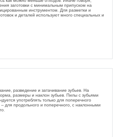
ось как можно меньше отходов. Иначе говоря,
ения заготовки с минимальным припуском на
ицированным инструментом. Для разметки и
готовок и деталей используют много специальных и
.
атериала
ание, разведение и затачивание зубьев. На
орма, размеры и наклон зубьев. Пилы с зубьями
уется употреблять только для поперечного
– для продольного и поперечного, с наклонными
го.
к работе