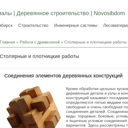
алы | Деревянное строительство | Novosibdom
ибирск
Строительство
Инженерные системы
Лесоматери
Вы здесь
Главная
»
Работа с древесиной
» Столярные и плотницкие работы
Столярные и плотницкие работы
Соединения элементов деревянных конструкций
Кроме обработки цельных кусков
деревянные детали в узлы и ко
конструкций называют посадкам
определяются пятью видами пос
свободная и очень свободная пос
соединения деталей. Соединени
виды: торцевые, боковые, углов
и ящичные угловые соединения
вариантов. Здесь рассмотрены 