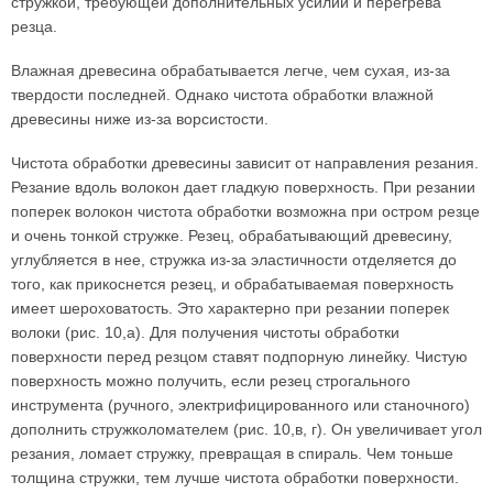
стружкой, требующей дополнительных усилий и перегрева
резца.
Влажная древесина обрабатывается легче, чем сухая, из-за
твердости последней. Однако чистота обработки влажной
древесины ниже из-за ворсистости.
Чистота обработки древесины зависит от направления резания.
Резание вдоль волокон дает гладкую поверхность. При резании
поперек волокон чистота обработки возможна при остром резце
и очень тонкой стружке. Резец, обрабатывающий древесину,
углубляется в нее, стружка из-за эластичности отделяется до
того, как прикоснется резец, и обрабатываемая поверхность
имеет шероховатость. Это характерно при резании поперек
волоки (рис. 10,а). Для получения чистоты обработки
поверхности перед резцом ставят подпорную линейку. Чистую
поверхность можно получить, если резец строгального
инструмента (ручного, электрифицированного или станочного)
дополнить стружколомателем (рис. 10,в, г). Он увеличивает угол
резания, ломает стружку, превращая в спираль. Чем тоньше
толщина стружки, тем лучше чистота обработки поверхности.