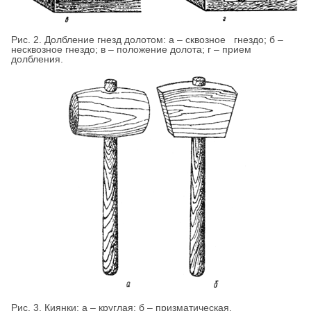
Рис. 2. Долбление гнезд долотом: а – сквозное гнездо; б –
несквозное гнездо; в – положение долота; г – прием
долбления.
Рис. 3. Киянки: а – круглая; б – призматическая.