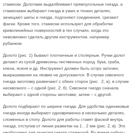
стамески. Долотами выдалбливают прямоугольные гнезда, а
стамесками выбирают гнезда в узких и тонких деталях,
зачищают шипы и гнезда, подгоняют соединения, срезают
фаски. Кроме того, стамески используют для обработки
криволинейных поверхностей в тех случаях, когда это
невозможно сделать другим инструментом, например
рубанком.
Долото (рис. 1) бывают плотничные и столярные. Ручки долот
делают из сухой древесины лиственных пород: бука, граба,
клена, ясеня и др. Инструмент должен быть остро заточен;
выкрашивания на лезвии не допускаются. В случае сквозного
гнезда заготовку размечают с обеих сторон (рис. 2, а), в случае
несквозного – с одной (рис. 2, б). Сквозное гнездо сначала
выбирают с одной стороны заготовки, затем – с другой.
Долото подбирают по ширине гнезда. Для удобства одинаковые
гнезда иногда выбирают одновременно в нескольких деталях,
сложенных в стопу. Долото для работы ставят фаской внутрь
гнезда, отступив от линии разметки на 1…2 мм (рис. 2, в). Это
необходимо для зачистки гнезда стамеской. Во время работы