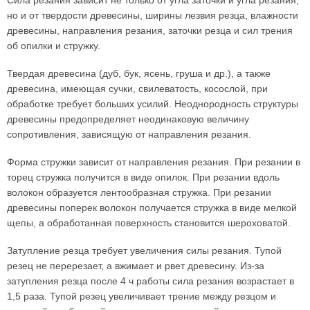
Сила резания зависит не только от угла заточки и угла резания,
но и от твердости древесины, ширины лезвия резца, влажности
древесины, направления резания, заточки резца и сил трения
об опилки и стружку.
Твердая древесина (дуб, бук, ясень, груша и др.), а также
древесина, имеющая сучки, свилеватость, косослой, при
обработке требует больших усилий. Неоднородность структуры
древесины предопределяет неодинаковую величину
сопротивления, зависящую от направления резания.
Форма стружки зависит от направления резания. При резании в
торец стружка получится в виде опилок. При резании вдоль
волокон образуется лентообразная стружка. При резании
древесины поперек волокон получается стружка в виде мелкой
щепы, а обработанная поверхность становится шероховатой.
Затупление резца требует увеличения силы резания. Тупой
резец не перерезает, а вжимает и рвет древесину. Из-за
затупления резца после 4 ч работы сила резания возрастает в
1,5 раза. Тупой резец увеличивает трение между резцом и