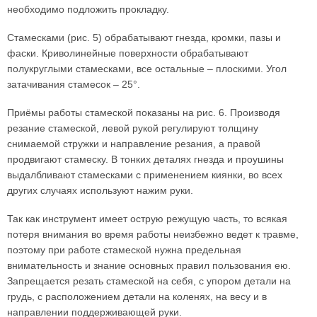
необходимо подложить прокладку.
Стамесками (рис. 5) обрабатывают гнезда, кромки, пазы и
фаски. Криволинейные поверхности обрабатывают
полукруглыми стамесками, все остальные – плоскими. Угол
затачивания стамесок – 25°.
Приёмы работы стамеской показаны на рис. 6. Производя
резание стамеской, левой рукой регулируют толщину
снимаемой стружки и направление резания, а правой
продвигают стамеску. В тонких деталях гнезда и проушины
выдалбливают стамесками с применением киянки, во всех
других случаях используют нажим руки.
Так как инструмент имеет острую режущую часть, то всякая
потеря внимания во время работы неизбежно ведет к травме,
поэтому при работе стамеской нужна предельная
внимательность и знание основных правил пользования ею.
Запрещается резать стамеской на себя, с упором детали на
грудь, с расположением детали на коленях, на весу и в
направлении поддерживающей руки.