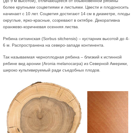
(до 9 м высотой), отличающееся от обыкновенной рябины
более крупными соцветиями и листьями. Цвести и плодоносить
начинает с 10 лет. Соцветия достигают 14 см в диаметре, плоды
округлые, ярко-красные, созревают в октябре. Декоративна
оранжево-коричневая осенняя листва.
Рябина ситхинская (Sorbus sitchensis) – кустарник высотой до 4-
6 м. Распространена на северо-западе континента.
Так называемая черноплодная рябина – близкий к истинной
рябине вид аронии (Aronia melanocarpa) из Северной Америки,
широко культивируемый ради съедобных плодов.