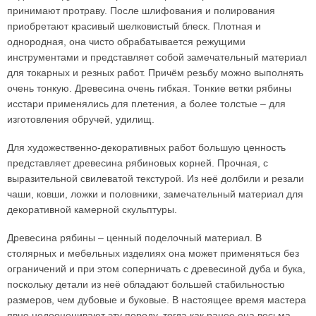
принимают протраву. После шлифования и полирования
приобретают красивый шелковистый блеск. Плотная и
однородная, она чисто обрабатывается режущими
инструментами и представляет собой замечательный материал
для токарных и резных работ. Причём резьбу можно выполнять
очень тонкую. Древесина очень гибкая. Тонкие ветки рябины
исстари применялись для плетения, а более толстые – для
изготовления обручей, удилищ.
Для художественно-декоративных работ большую ценность
представляет древесина рябиновых корней. Прочная, с
выразительной свилеватой текстурой. Из неё долбили и резали
чаши, ковши, ложки и половники, замечательный материал для
декоративной камерной скульптуры.
Древесина рябины – ценный поделочный материал. В
столярных и мебельных изделиях она может применяться без
ограничений и при этом соперничать с древесиной дуба и бука,
поскольку детали из неё обладают большей стабильностью
размеров, чем дубовые и буковые. В настоящее время мастера
явно недооценивают эту породу, тогда как ранее она весьма