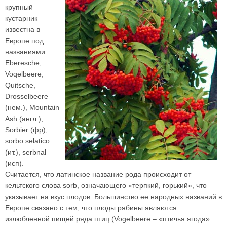
крупный
кустарник –
известна в
Европе под
названиями
Eberesche,
Voqelbeere,
Quitsche,
Drosselbeere
(нем.), Mountain
Ash (англ.),
Sorbier (фр),
sorbo selatico
(ит.), serbnal
(исп).
Считается, что латинское название рода происходит от
кельтского слова sorb, означающего «терпкий, горький», что
указывает на вкус плодов. Большинство ее народных названий в
Европе связано с тем, что плоды рябины являются
излюбленной пищей ряда птиц (Vogelbeere – «птичья ягода»