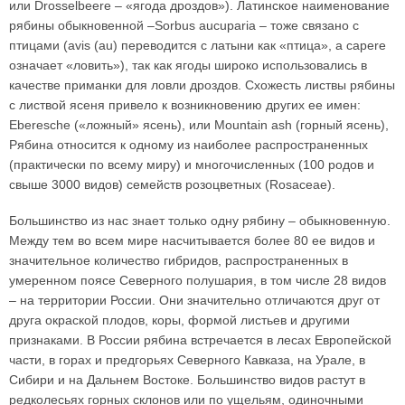
или Drosselbeere – «ягода дроздов»). Латинское наименование
рябины обыкновенной –Sorbus aucuparia – тоже связано с
птицами (avis (аu) переводится с латыни как «птица», а сареrе
означает «ловить»), так как ягоды широко использовались в
качестве приманки для ловли дроздов. Схожесть листвы рябины
с листвой ясеня привело к возникновению других ее имен:
Eberesche («ложный» ясень), или Mountain ash (горный ясень),
Рябина относится к одному из наиболее распространенных
(практически по всему миру) и многочисленных (100 родов и
свыше 3000 видов) семейств розоцветных (Rosaceae).
Большинство из нас знает только одну рябину – обыкновенную.
Между тем во всем мире насчитывается более 80 ее видов и
значительное количество гибридов, распространенных в
умеренном поясе Северного полушария, в том числе 28 видов
– на территории России. Они значительно отличаются друг от
друга окраской плодов, коры, формой листьев и другими
признаками. В России рябина встречается в лесах Европейской
части, в горах и предгорьях Северного Кавказа, на Урале, в
Сибири и на Дальнем Востоке. Большинство видов растут в
редколесьях горных склонов или по ущельям, одиночными