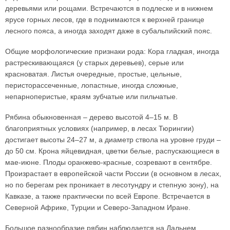
деревьями или рощами. Встречаются в подлеске и в нижнем
ярусе горных лесов, где в поднимаются к верхней границе
лесного пояса, а иногда заходят даже в субальпийский пояс.
Общие морфологические признаки рода: Кора гладкая, иногда
растрескивающаяся (у старых деревьев), серые или
красноватая. Листья очередные, простые, цельные,
перисторассеченные, лопастные, иногда сложные,
непарноперистые, краям зубчатые или пильчатые.
Рябина обыкновенная – дерево высотой 4–15 м. В
благоприятных условиях (например, в лесах Тюрингии)
достигает высоты 24–27 м, а диаметр ствола на уровне груди –
до 50 см. Крона яйцевидная, цветки белые, распускающиеся в
мае-июне. Плоды оранжево-красные, созревают в сентябре.
Произрастает в европейской части России (в основном в лесах,
но по берегам рек проникает в лесотундру и степную зону), на
Кавказе, а также практически по всей Европе. Встречается в
Северной Африке, Турции и Северо-Западном Иране.
Большое разнообразие рябин наблюдается на Дальнем