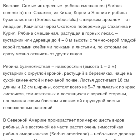
Востоке. Самые интересные: рябина смешанная (Sorbus
commixta) с о. Сахалин, из Китая, Кореи и Японии и рябина
бузинолистная (Sorbus sambucifolia) с широким ареалом – от
Анадыря, Камчатки через Охотское побережье до Сахалина и
Курил. Рябина смешанная, растущая в горных лесах, –
кустарник или деревце до 4 – 8 м высоты с темно-серой гладкой
корой голыми клейкими почками и листьями, по которым ее
сразу можно отличить от других видов.
Рябина бузинолистная – низкорослый (высота 1 – 2 м)
кустарник с округлой кроной, растущий в березняках, чаще на
сухой каменистой и песчаной почве. Листья достигают 18 см
длины и 12 см ширины, состоят всего из 5–7 пильчатых по краю
листочков, темнозеленых и лоснящихся с верхней стороны,
напоминая своим блеском и кожистой структурой листья
вечнозеленых растений.
В Северной Америке произрастает примерно шесть видов
рябины. А в восточной её части растет очень зимостойкая
рябина американская (Sorbus americana) – небольшое деревце