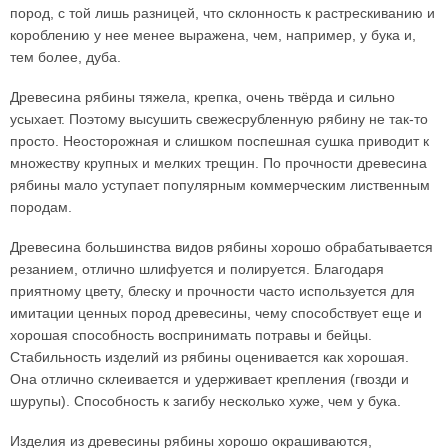
пород, с той лишь разницей, что склонность к растрескиванию и
короблению у нее менее выражена, чем, например, у бука и,
тем более, дуба.
Древесина рябины тяжела, крепка, очень твёрда и сильно
усыхает. Поэтому высушить свежесрубленную рябину не так-то
просто. Неосторожная и слишком поспешная сушка приводит к
множеству крупных и мелких трещин. По прочности древесина
рябины мало уступает популярным коммерческим лиственным
породам.
Древесина большинства видов рябины хорошо обрабатывается
резанием, отлично шлифуется и полируется. Благодаря
приятному цвету, блеску и прочности часто используется для
имитации ценных пород древесины, чему способствует еще и
хорошая способность воспринимать потравы и бейцы.
Стабильность изделий из рябины оценивается как хорошая.
Она отлично склеивается и удерживает крепления (гвозди и
шурупы). Способность к загибу несколько хуже, чем у бука.
Изделия из древесины рябины хорошо окрашиваются,