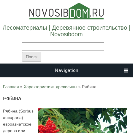
Лесоматериалы | Деревянное строительство |
Novosibdom
Navigation
Вы здесь
Главная
»
Характеристики древесины
» Рябина
Рябина
Рябина
(Sorbus
aucuparia) –
евроазиатское
дерево или