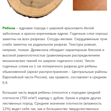
Рябина
– ядровая порода с широкой красновато-белой
заболонью и красно-коричневым ядром. Годичные слои хорошо
заметны на всех разрезах. Сосуды мелкие. Сердцевинные лучи
слабо заметны на радиальном разрезе. Текстура ровная,
неяркая, тонкая. Древесина обладает характерным блеском и
высокой равноплотностью (равномерным распределением
механических тканей по ширине годичного слоя). Число
годичных слоев на 1 см поперечного разреза для рябины
обыкновенной (ареал распространения – Центральные районы
Европейской части России), как правило, составляет в среднем
6,6.
Большая часть видов рябины относится к породам средней
плотности (750 кг/м³) наряду с дубом, буком и рядом других
лиственных пород. Среднее значение плотности (влажность
12%) ведет себя так, как и большинство твердолиственных