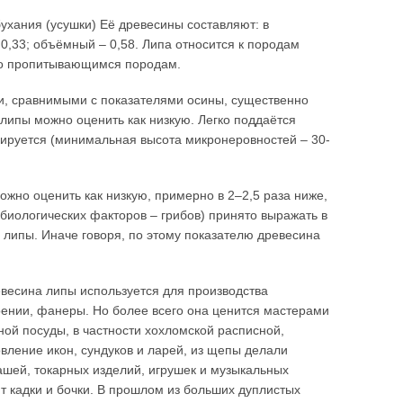
хания (усушки) Её древесины составляют: в
0,33; объёмный – 0,58. Липа относится к породам
но пропитывающимся породам.
, сравнимыми с показателями осины, существенно
 липы можно оценить как низкую. Легко поддаётся
лируется (минимальная высота микронеровностей – 30-
жно оценить как низкую, примерно в 2–2,5 раза ниже,
 биологических факторов – грибов) принято выражать в
 липы. Иначе говоря, по этому показателю древесина
весина липы используется для производства
оении, фанеры. Но более всего она ценится мастерами
ой посуды, в частности хохломской расписной,
вление икон, сундуков и ларей, из щепы делали
ашей, токарных изделий, игрушек и музыкальных
т кадки и бочки. В прошлом из больших дуплистых