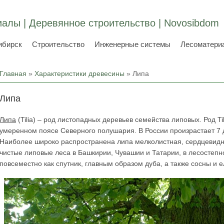
алы | Деревянное строительство | Novosibdom
ибирск
Строительство
Инженерные системы
Лесоматери
Вы здесь
Главная
»
Характеристики древесины
» Липа
Липа
Липа
(Tilia) – род листопадных деревьев семейства липовых. Род T
умеренном поясе Северного полушария. В России произрастает 7 
Наиболее широко распространена липа мелколистная, сердцевидная,
чистые липовые леса в Башкирии, Чувашии и Татарии, в лесостепн
повсеместно как спутник, главным образом дуба, а также сосны и е