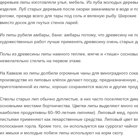
деревьев липы изготовляли улья, мебель. Из луба молодых деревьев,
изделия. Луб старых деревьев после окорки замачивали в воде и по
рогожи, прежде всего для тары под соль и вяленую рыбу. Широкие
вместо досок для гнутых стенок ларей.
Из липы рубили амбары, бани: амбары потому, что древесину не п
художественных работ лучше применять древесину очень старых де
Полы из древесины липы намного теплее, мягче и «тише» сосновы
нежелательно стелить на первом этаже.
На Кавказе из липы долбили огромные чаны для виноградного сок
производстве из липовых клёпок делают посуду, предназначенную д
приготовленной из липы, хорошо сохраняется масло и другие прод
Стволы старых лип обычно дуплистые, в них часто поселяются ди
основными местами бортничества. Цветки липы выделяют много не
наиболее продуктивны 60–90-летние липняки). Липовый мед, пропол
листьями применяют как лекарственные средства. Липовый цвет вх
полоскания горла. Кроме того, он используется как суррогат чайн
их жмыхи и молодые побеги липы используют на корм скоту.