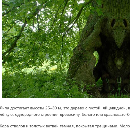
Липа достигает высоты 25–30 м, это дерево с густой, яйцевидной,
лёгкую, однородного строения древесину, белого или красновато-б
Кора стволов и толстых ветвей тёмная, покрытая трещинами. Моло