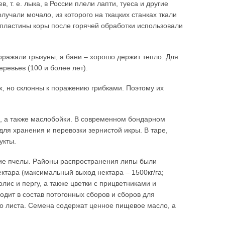
 т. е. лыка, в России плели лапти, туеса и другие
лучали мочало, из которого на ткацких станках ткали
 пластины коры после горячей обработки использовали
оражали грызуны, а бани – хорошо держит тепло. Для
ревьев (100 и более лет).
х, но склонны к поражению грибками. Поэтому их
а, а также маслобойки. В современном бондарном
ля хранения и перевозки зернистой икры. В таре,
укты.
кие пчелы. Районы распространения липы были
ктара (максимальный выход нектара – 1500кг/га;
ис и пергу, а также цветки с прицветниками и
одит в состав потогонных сборов и сборов для
ого листа. Семена содержат ценное пищевое масло, а