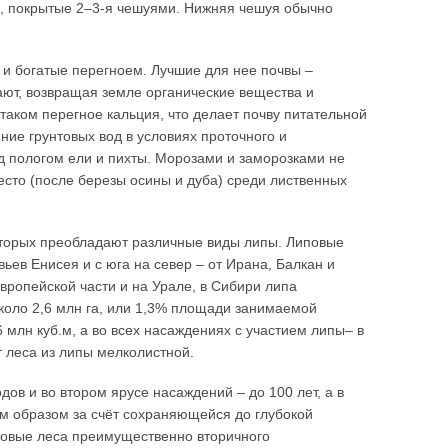
е, покрытые 2–3-я чешуями. Нижняя чешуя обычно
 и богатые перегноем. Лучшие для нее почвы –
ают, возвращая земле органические вещества и
аком перегное кальция, что делает почву питательной
ние грунтовых вод в условиях проточного и
д пологом ели и пихты. Морозами и заморозками не
сто (после березы осины и дуба) среди лиственных
которых преобладают различные виды липы. Липовые
ьев Енисея и с юга на север – от Ирана, Балкан и
вропейской части и на Урале, в Сибири липа
коло 2,6 млн га, или 1,3% площади занимаемой
млн куб.м, а во всех насаждениях с участием липы– в
 леса из липы мелколистной.
дов и во втором ярусе насаждений – до 100 лет, а в
ым образом за счёт сохраняющейся до глубокой
повые леса преимущественно вторичного