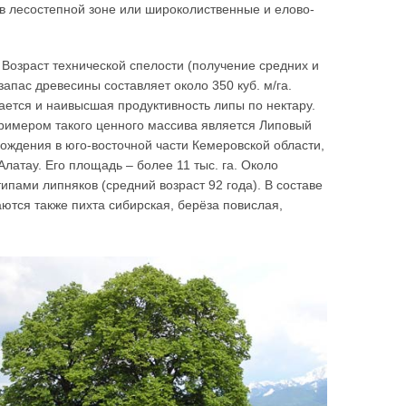
в лесостепной зоне или широколиственные и елово-
Возраст технической спелости (получение средних и
запас древесины составляет около 350 куб. м/га.
дается и наивысшая продуктивность липы по нектару.
римером такого ценного массива является Липовый
хождения в юго-восточной части Кемеровской области,
латау. Его площадь – более 11 тыс. га. Около
пами липняков (средний возраст 92 года). В составе
ются также пихта сибирская, берёза повислая,