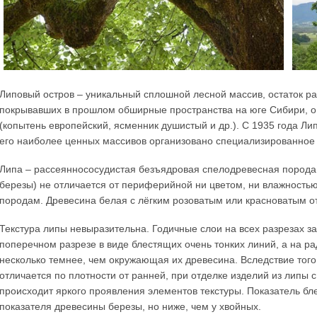
Липовый остров – уникальный сплошной лесной массив, остаток р
покрывавших в прошлом обширные пространства на юге Сибири, о 
(копытень европейский, ясменник душистый и др.). С 1935 года Лип
его наиболее ценных массивов организовано специализированное 
Липа – рассеяннососудистая безъядровая спелодревесная порода. 
березы) не отличается от периферийной ни цветом, ни влажностью,
породам. Древесина белая с лёгким розоватым или красноватым от
Текстура липы невыразительна. Годичные слои на всех разрезах з
поперечном разрезе в виде блестящих очень тонких линий, а на р
несколько темнее, чем окружающая их древесина. Вследствие того
отличается по плотности от ранней, при отделке изделий из липы
происходит яркого проявления элементов текстуры. Показатель бле
показателя древесины березы, но ниже, чем у хвойных.