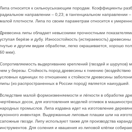
Липа относится к сильноусыхающим породам. Коэффициенты разбу
радиальном направлении – 0,23; в тангенциальном направлении – 
малой плотности. Липа по своим параметрам относится к умерен
Древесина липы обладает невысокими прочностными показателями
уступая берёзе и дубу. Износостойкость (истираемость) древесины
гнутью и другим видам обработки, легко окрашивается, хорошо по
60 мкм).
Сопротивляемость выдергиванию креплений (гвоздей и шурупов) мо
чем у березы. Стойкость пород древесины к гниению (воздействию
условных единицах по отношению к стойкости древесины заболони
липы (из распространенных в России пород) является наихудшей.
Вследствие малой формоизменяемости и лёгкости в обработке дре
чертёжных досок, для изготовления моделей отливок в машиностр
народных промыслов. Липа издавна идет на изготовление деревянн
кухонного инвентаря. Выдержанные липовые плашки шли на изгото
сапожные гвозди. Липу используют также для производства каранд
инструментов. Для соления и квашения из липовой клёпки собираю