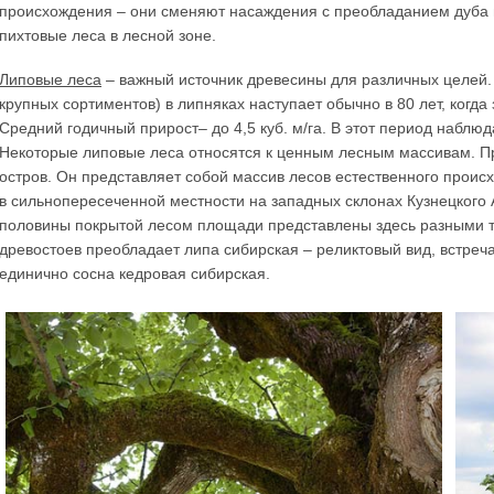
происхождения – они сменяют насаждения с преобладанием дуба 
пихтовые леса в лесной зоне.
Липовые леса
– важный источник древесины для различных целей. 
крупных сортиментов) в липняках наступает обычно в 80 лет, когда 
Средний годичный прирост– до 4,5 куб. м/га. В этот период наблю
Некоторые липовые леса относятся к ценным лесным массивам. П
остров. Он представляет собой массив лесов естественного проис
в сильнопересеченной местности на западных склонах Кузнецкого А
половины покрытой лесом площади представлены здесь разными ти
древостоев преобладает липа сибирская – реликтовый вид, встреча
единично сосна кедровая сибирская.