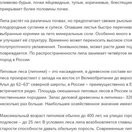
оливково-бурые, почки яйцевидные, тупые, коричневые, блестящи
прикрывает более половины почки.
Липа растёт на различных почвах, но предпочитает свежие рыхлые
плодородные суглинки и супеси. Опавшие листья быстро перегнив
выбранные корнями за лето минеральные соли. Особенно много в т
и улучшает её структуру. Временно может переносить высокое стоя
полупроточного увлажнения. Теневынослива, может расти даже по
повреждается. По распространенности липа занимает четвёртое ме
пород в России.
Липовые леса (липняки) – это насаждения, в древесном составе 
леса произрастают с запада на восток от Великобритании до верхов
Альп до 62–63° северной широты, в России – преимущественно в Е
встречается редко. Площадь смешанных липовых лесов в России о
лиственными породами. Запас деловой древесины в липняках– 326 
несколько раз больше. Наибольшее хозяйственное значение имеют
Максимальный возраст липняков обычно до 400 лет, на улицах горо
подлеске – до 25 лет. В условиях леса липа возобновляется главн
старости способности давать обильную поросль. Современные ли