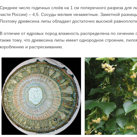
Среднее число годичных слоёв на 1 см поперечного разреза для 
части России) – 4,5. Сосуды мелкие незаметные. Заметной разниц
Поэтому древесина липы обладает достаточно высокой равноплотн
В отличие от ядровых пород влажность распределена по сечению с
также тому, что древесина липы имеет однородное строение, пил
короблению и растрескиванию.