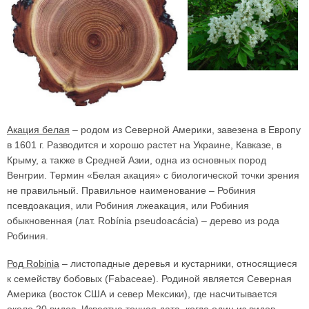
Акация белая
– родом из Северной Америки, завезена в Европу
в 1601 г. Разводится и хорошо растет на Украине, Кавказе, в
Крыму, а также в Средней Азии, одна из основных пород
Венгрии. Термин «Белая акация» с биологической точки зрения
не правильный. Правильное наименование – Робиния
псевдоакация, или Робиния лжеакация, или Робиния
обыкновенная (лат. Robínia pseudoacácia) – дерево из рода
Робиния.
Род Robinia
– листопадные деревья и кустарники, относящиеся
к семейству бобовых (Fabaceae). Родиной является Северная
Америка (восток США и север Мексики), где насчитывается