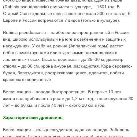
около 20 видов. Известна точная дата, когда один из видов
(Robinia pseudoacacia) появился в культуре, – 1601 год. В
Старый Свет отдельные виды завезены около 300 лет назад. В
Европе и России встречаются 7 видов (только в культуре).
Robinia pseudoacacia – наиболее распространенный в России
вид, широко используемый на юге в озеленении и защитных
насаждениях. У себя на родине (Аппалачские горы) растет
небольшими группами или отдельными экземплярами в
лиственных лесах. Высота деревьев – до 25–30 м, диаметр
ствола – до 80 см, крона ажурная, раскидистая. Кора серовато-
бурая, бороздчатая, растрескивающаяся, ядовитая, побеги
красновато-коричневые.
Белая акация – порода быстрорастущая. В первые 10 лет
жизни она прибавляет в росте до 1,2 м в год, в последующие 30
лет – до 50 см, и после 40 лет – около 20 см в год.
Характеристики древесины
Белая акация – кольцесосудистая, ядровая порода. Заболонь
очень узкая (всего несколько годовых слоев), имеет четкую