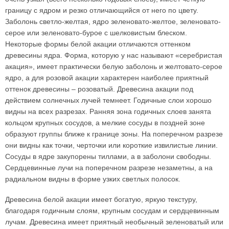
границу с ядром и резко отличающийся от него по цвету.
Заболонь светло-желтая, ядро зеленовато-желтое, зеленовато-
серое или зеленовато-бурое с шелковистым блеском.
Некоторые формы белой акации отличаются оттенком
древесины ядра. Форма, которую у нас называют «серебристая
акация», имеет практически белую заболонь и желтовато-серое
ядро, а для розовой акации характерен наиболее приятный
оттенок древесины – розоватый. Древесина акации под
действием солнечных лучей темнеет. Годичные слои хорошо
видны на всех разрезах. Ранняя зона годичных слоев занята
кольцом крупных сосудов, а мелкие сосуды в поздней зоне
образуют группы ближе к границе зоны. На поперечном разрезе
они видны как точки, черточки или короткие извилистые линии.
Сосуды в ядре закупорены тиллами, а в заболони свободны.
Сердцевинные лучи на поперечном разрезе незаметны, а на
радиальном видны в форме узких светлых полосок.
Древесина белой акации имеет богатую, яркую текстуру,
благодаря годичным слоям, крупным сосудам и сердцевинным
лучам. Древесина имеет приятный необычный зеленоватый или