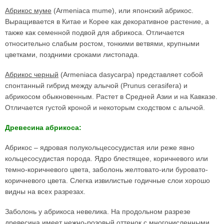
Абрикос муме
(Armeniaca mume), или японский абрикос.
Выращивается в Китае и Корее как декоративное растение, а
также как семенной подвой для абрикоса. Отличается
относительно слабым ростом, тонкими ветвями, крупными
цветками, поздними сроками листопада.
Абрикос черный
(Armeniaca dasycarpa) представляет собой
спонтанный гибрид между алычой (Prunus cerasifera) и
абрикосом обыкновенным. Растет в Средней Азии и на Кавказе.
Отличается густой кроной и некоторым сходством с алычой.
Древесина абрикоса:
Абрикос – ядровая полукольцесосудистая или реже явно
кольцесосудистая порода. Ядро блестящее, коричневого или
темно-коричневого цвета, заболонь желтовато-или буровато-
коричневого цвета. Слегка извилистые годичные слои хорошо
видны на всех разрезах.
Заболонь у абрикоса невелика. На продольном разрезе
древесина имеет нежно-розовый оттенок с многочисленными