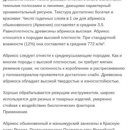
темными полосками и линиями, дающими характерный
орнаментальный рисунок. Текстура достаточно богатая и
красивая. Число годичных слоев в 1 см для абрикоса
обыкновенного (Армения) составляет в среднем 3,5.
Равноплотность древесины абрикоса высокая. Абрикос
относится к породам высокой плотности. При стандартной
влажности (12%) она составляет в среднем 772 кг/м³.
Абрикос следует отнести к среднеусыхающим породам. Как и
многие породы с высокой плотностью, он требует мягких
режимов сушки, но склонность к короблению и растрескиванию
у пиломатериалов проявляется достаточно слабо. Древесина
абрикоса обладает высокой твердостью и износостойкостью.
Хорошо обрабатывается режущим инструментом, широко
используется для резных и токарных изделий, умеренно
стойкая к воздействию биологических факторов.
Применение
Абрикос обыкновенный и маньчжурский занесены в Красную
книгу России. Постановлением Правительства Российской