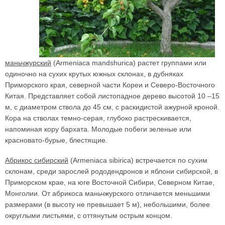
маньчжурский
(Armeniaca mandshurica) растет группами или
одиночно на сухих крутых южных склонах, в дубняках
Приморского края, северной части Кореи и Северо-Восточного
Китая. Представляет собой листопадное дерево высотой 10 –15
м, с диаметром ствола до 45 см, с раскидистой ажурной кроной.
Кора на стволах темно-серая, глубоко растрескивается,
напоминая кору бархата. Молодые побеги зеленые или
красновато-бурые, блестящие.
Абрикос сибирский
(Armeniaca sibirica) встречается по сухим
склонам, среди зарослей рододендронов и яблони сибирской, в
Приморском крае, на юге Восточной Сибири, Северном Китае,
Монголии. От абрикоса маньчжурского отличается меньшими
размерами (в высоту не превышает 5 м), небольшими, более
округлыми листьями, с оттянутым острым концом.