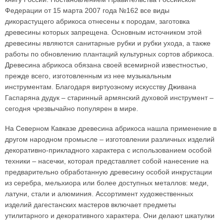
Федерации от 15 марта 2007 года №162 все виды
дикорастущего абрикоса отнесены к породам, заготовка
древесины которых запрещена. Основным источником этой
древесины являются санитарные рубки и рубки ухода, а также
работы по обновлению плантаций культурных сортов абрикоса.
Древесина абрикоса обязана своей всемирной известностью,
прежде всего, изготовленным из нее музыкальным
инструментам. Благодаря виртуозному искусству Дживана
Гаспаряна дудук – старинный армянский духовой инструмент –
сегодня чрезвычайно популярен в мире.
На Северном Кавказе древесина абрикоса нашла применение в
другом народном промысле – изготовлении различных изделий
декоративно-прикладного характера с использованием особой
техники – насечки, которая представляет собой нанесение на
предварительно обработанную древесину особой инкрустации
из серебра, мельхиора или более доступных металлов: меди,
латуни, стали и алюминия. Ассортимент художественных
изделий дагестанских мастеров включает предметы
утилитарного и декоративного характера. Они делают шкатулки