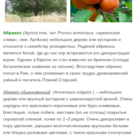
Абрикос
(Apricot tree, лат. Prunus armeniaca: «армянская
слива»; нем. Aprikose) небольшое дерево или кустарник и
относится к семейству розоцветных. Родиной абрикоса
является Китай, где до сих пор встречаются его дикорастущие
корни. Однако в Европе он стал известен из Армении (отсюда
ботаническое название на латыни). Впоследствии абрикос
попал в Рим, о чём упоминает в своих трудах древнеримский
учёный и писатель Плиний Старший.
Абрикос обыкновенный
(Armeniaca vulgaris ) – небольшое
дерево или крупный кустарник с широкоокруглой кроной. Очень
нарядны его красновато-коричневые или буро-оливковые,
блестящие, голые побеги, местами (но не сплошь) покрытые
сероватой пленкой, почки по 2–3 рядом. Очень декоративен в
пору цветения, украшен многочисленными крупными белыми
или бледно-розовыми цветками, с темно-красными отогнутыми