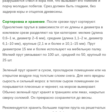
разрушаются ствол и кора пня, что вызывает его гниение и
порчу молодых побегов. Срез должен быть гладким, без
задиров коры и отщепов древесины.
Сортировка и хранение
. После срезки прут сортируют.
Однолетние прутья в зависимости от их длины и диаметра в
комлевом срезе разделяют на три категории: мелкие (длина
0,6–1 м, диаметр 2–6 мм), средние (длина 1,1–2 м, диаметр
6,1–10 мм), крупные (2,1 м и более и 10,1–15 мм). Прут
диаметром 15 мм и более используют на мебельную палку.
Мелкий прут увязывают по 100 шт., средний по 50, крупный по
25 шт.
Зеленый прут хранят в сухом, прохладном помещении или на
открытом воздухе под толстым слоем снега. Для него вредны
сырость и сильный мороз: в теплом сыром помещении он
покрывается плесенью и чернеет, на морозе вымерзает.
Обычно зеленый прут хранят в траншеях или ямах, накрытых
сверху соломой. Он прекрасно сохраняется до весны.
Рекомендуется хранить большие партии прута на решетчатых