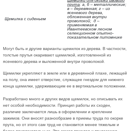
Щемилки для окорки ивового
прута
: а, б – металлические;
в – деревянная; г – из
ясеневого дерева,
обложенная внутри
Щемилка с сиденьем
проволокой; д –
применяемая в
Ивантеевском лесном
селекционном опытно-
показательном питомнике
Могут быть и другие варианты щемилок из дерева. В частности,
толстые прутья окаривают щемилкой, изготовленной из
ясеневого дерева и выложенной внутри проволокой.
Щемилки укрепляют в земле или в деревянной плахе, лежащей
на полу, она имеет отверстие, служащее гнездом для нижнего
конца щемилки, удерживающим ее в вертикальном положении.
Разработано много и других видов щемилок, но описывать их
нет особой необходимости. Принцип работы их сходен,
различие заключается лишь в оформлении и креплении
зажимов. Они вносят разнообразие в приемы труда по окорке
прута, но от этого сам труд не становится менее тяжелым и