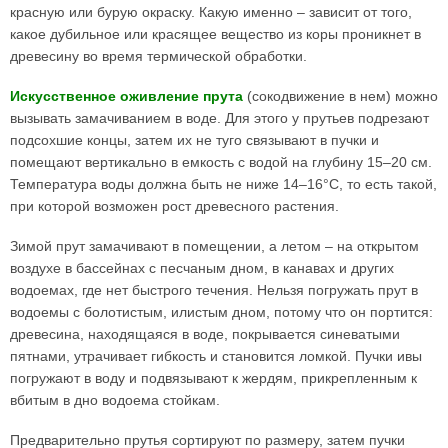
красную или бурую окраску. Какую именно – зависит от того,
какое дубильное или красящее вещество из коры проникнет в
древесину во время термической обработки.
Искусственное оживление прута
(сокодвижение в нем) можно
вызывать замачиванием в воде. Для этого у прутьев подрезают
подсохшие концы, затем их не туго связывают в пучки и
помещают вертикально в емкость с водой на глубину 15–20 см.
Температура воды должна быть не ниже 14–16°С, то есть такой,
при которой возможен рост древесного растения.
Зимой прут замачивают в помещении, а летом – на открытом
воздухе в бассейнах с песчаным дном, в канавах и других
водоемах, где нет быстрого течения. Нельзя погружать прут в
водоемы с болотистым, илистым дном, потому что он портится:
древесина, находящаяся в воде, покрывается синеватыми
пятнами, утрачивает гибкость и становится ломкой. Пучки ивы
погружают в воду и подвязывают к жердям, прикрепленным к
вбитым в дно водоема стойкам.
Предварительно прутья сортируют по размеру, затем пучки