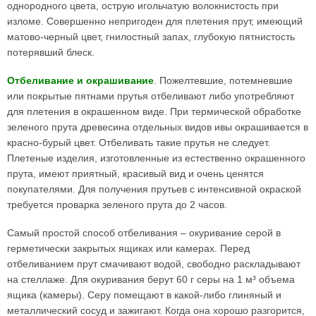
однородного цвета, острую игольчатую волокнистость при
изломе. Совершенно непригоден для плетения прут, имеющий
матово-черный цвет, гнилостный запах, глубокую пятнистость
потерявший блеск.
Отбеливание и окрашивание
. Пожелтевшие, потемневшие
или покрытые пятнами прутья отбеливают либо употребляют
для плетения в окрашенном виде. При термической обработке
зеленого прута древесина отдельных видов ивы окрашивается в
красно-бурый цвет. Отбеливать такие прутья не следует.
Плетеные изделия, изготовленные из естественно окрашенного
прута, имеют приятный, красивый вид и очень ценятся
покупателями. Для получения прутьев с интенсивной окраской
требуется проварка зеленого прута до 2 часов.
Самый простой способ отбеливания – окуривание серой в
герметически закрытых ящиках или камерах. Перед
отбеливанием прут смачивают водой, свободно раскладывают
на стеллаже. Для окуривания берут 60 г серы на 1 м³ объема
ящика (камеры). Серу помещают в какой-либо глиняный и
металлический сосуд и зажигают. Когда она хорошо разгорится,