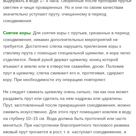
выдержать в воде 1– 4 часа. Окоренные после пропарки прутья
светлее и чище проваренных. Но и они по своим качествам
значительно уступают пруту, очищенному в период
сокодвижения.
Снятие коры
. Для снятия коры с прутьев, срезанных в период
сокодвижения, никаких дополнительных мероприятий не
требуется. Достаточно слегка нарушить прилегание коры к
стволику прута с помощью специальной щемилки, и кора легко
отделяется. Левой рукой держат щемилку, конец которой
втыкают в землю или в отверстие скамейки, доски. Положив
прут в щемилку, слегка сжимают его и, протягивая, сдирают
кору. При необходимости эту операцию повторяют.
Не следует сжимать щемилку очень сильно, так как она может
раздавить прут или сделать на нем надрезы или царапины.
Прут, заготовленный после прекращения сокодвижения, можно
оживить искусственно. Для этого прут помещают комлем в воду
на глубину 10–15 см. Вода должна быть проточной или часто
меняться. При наступлении благоприятного теплового режима
ивовый прут трогается в рост, т. е. наступает сокодвижение, и