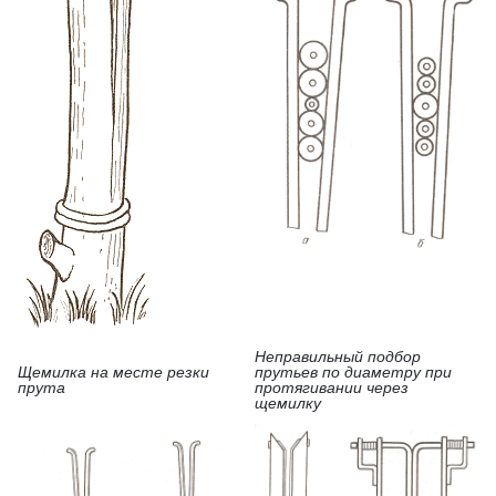
Неправильный подбор
Щемилка на месте резки
прутьев по диаметру при
прута
протягивании через
щемилку