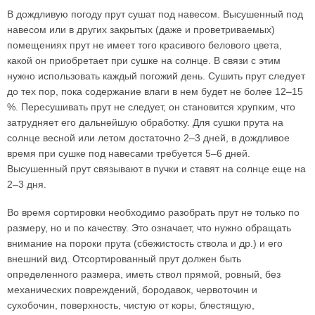
В дождливую погоду прут сушат под навесом. Высушенный под
навесом или в других закрытых (даже и проветриваемых)
помещениях прут не имеет того красивого белового цвета,
какой он приобретает при сушке на солнце. В связи с этим
нужно использовать каждый погожий день. Сушить прут следует
до тех пор, пока содержание влаги в нем будет не более 12–15
%. Пересушивать прут не следует, он становится хрупким, что
затрудняет его дальнейшую обработку. Для сушки прута на
солнце весной или летом достаточно 2–3 дней, в дождливое
время при сушке под навесами требуется 5–6 дней.
Высушенный прут связывают в пучки и ставят на солнце еще на
2–3 дня.
Во время сортировки необходимо разобрать прут не только по
размеру, но и по качеству. Это означает, что нужно обращать
внимание на пороки прута (сбежистость ствола и др.) и его
внешний вид. Отсортированный прут должен быть
определенного размера, иметь ствол прямой, ровный, без
механических повреждений, бородавок, червоточин и
сухобочин, поверхность, чистую от коры, блестящую,