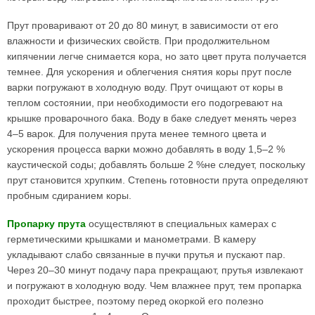
Прут проваривают от 20 до 80 минут, в зависимости от его
влажности и физических свойств. При продолжительном
кипячении легче снимается кора, но зато цвет прута получается
темнее. Для ускорения и облегчения снятия коры прут после
варки погружают в холодную воду. Прут очищают от коры в
теплом состоянии, при необходимости его подогревают на
крышке проварочного бака. Воду в баке следует менять через
4–5 варок. Для получения прута менее темного цвета и
ускорения процесса варки можно добавлять в воду 1,5–2 %
каустической соды; добавлять больше 2 %не следует, поскольку
прут становится хрупким. Степень готовности прута определяют
пробным сдиранием коры.
Пропарку прута
осуществляют в специальных камерах с
герметическими крышками и манометрами. В камеру
укладывают слабо связанные в пучки прутья и пускают пар.
Через 20–30 минут подачу пара прекращают, прутья извлекают
и погружают в холодную воду. Чем влажнее прут, тем пропарка
проходит быстрее, поэтому перед окоркой его полезно