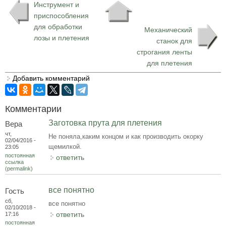
Инструмент и
приспособления
для обработки
Механический
лозы и плетения
станок для
строгания ленты
для плетения
Добавить комментарий
Комментарии
Заготовка прута для плетения
Вера
чт,
Не поняла,каким концом и как производить окорку
02/04/2016 -
щемилкой.
23:05
постоянная
ответить
ссылка
(permalink)
все понятно
Гость
сб,
все понятно
02/10/2018 -
ответить
17:16
постоянная