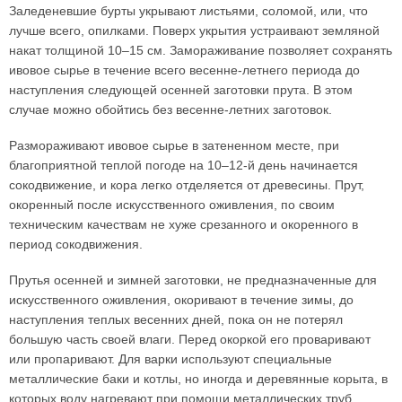
Заледеневшие бурты укрывают листьями, соломой, или, что
лучше всего, опилками. Поверх укрытия устраивают земляной
накат толщиной 10–15 см. Замораживание позволяет сохранять
ивовое сырье в течение всего весенне-летнего периода до
наступления следующей осенней заготовки прута. В этом
случае можно обойтись без весенне-летних заготовок.
Размораживают ивовое сырье в затененном месте, при
благоприятной теплой погоде на 10–12-й день начинается
сокодвижение, и кора легко отделяется от древесины. Прут,
окоренный после искусственного оживления, по своим
техническим качествам не хуже срезанного и окоренного в
период сокодвижения.
Прутья осенней и зимней заготовки, не предназначенные для
искусственного оживления, окоривают в течение зимы, до
наступления теплых весенних дней, пока он не потерял
большую часть своей влаги. Перед окоркой его проваривают
или пропаривают. Для варки используют специальные
металлические баки и котлы, но иногда и деревянные корыта, в
которых воду нагревают при помощи металлических труб.