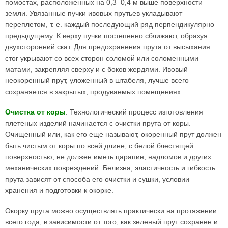
помостах, расположенных на 0,3–0,4 м выше поверхности
земли. Увязанные пучки ивовых прутьев укладывают
переплетом, т. е. каждый последующий ряд перпендикулярно
предыдущему. К верху пучки постепенно сближают, образуя
двухсторонний скат. Для предохранения прута от высыхания
стог укрывают со всех сторон соломой или соломенными
матами, закрепляя сверху и с боков жердями. Ивовый
неокоренный прут, уложенный в штабеля, лучше всего
сохраняется в закрытых, продуваемых помещениях.
Очистка от коры
. Технологический процесс изготовления
плетеных изделий начинается с очистки прута от коры.
Очищенный или, как его еще называют, окоренный прут должен
быть чистым от коры по всей длине, с белой блестящей
поверхностью, не должен иметь царапин, надломов и других
механических повреждений. Белизна, эластичность и гибкость
прута зависят от способа его очистки и сушки, условии
хранения и подготовки к окорке.
Окорку прута можно осуществлять практически на протяжении
всего года, в зависимости от того, как зеленый прут сохранен и