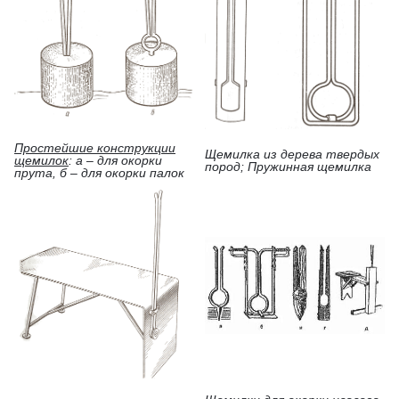
Простейшие конструкции
Щемилка из дерева твердых
щемилок
: а – для окорки
пород; Пружинная щемилка
прута, б – для окорки палок