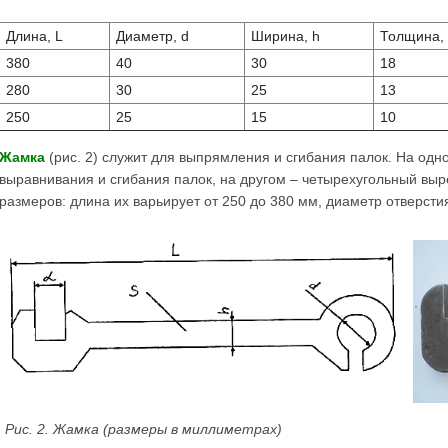
Длина, L
Диаметр, d
Ширина, h
Толщина,
380
40
30
18
280
30
25
13
250
25
15
10
Жамка
(рис. 2) служит для выпрямления и сгибания палок. На одн
выравнивания и сгибания палок, на другом – четырехугольный вы
размеров: длина их варьирует от 250 до 380 мм, диаметр отверстия
Рис. 2. Жамка (размеры в миллиметрах)