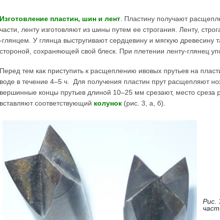
Изготовление пластин, шин и лент
. Пластину получают расщепле
части, ленту изготовляют из шины путем ее строгания. Ленту, строг
-глянцем. У глянца выстругивают сердцевину и мягкую древесину т
стороной, сохраняющей свой блеск. При плетении ленту-глянец уп
Перед тем как приступить к расщеплению ивовых прутьев на пласт
воде в течение 4–5 ч. Для получения пластин прут расщепляют но
вершинные концы прутьев длиной 10–25 мм срезают, место среза 
вставляют соответствующий
колунок
(рис. 3, а, б).
Рис. 
част