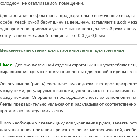
холодном, не отапливаемом помещении.
Для строгания шофом шины, предварительно вымоченные в воды,
к себе, левой рукой берут шину за вершинку, вставляют в шоф меж
одновременно прижимая указательным пальцем левой руки к ножу.
ленту-глянец желаемой толщины – от 0,3 до 0,5 мм.
Механический станок для строгания ленты для плетения
Шмол
. Для окончательной отделки строганых шин употребляют ещ
выравнивание кромок и получение ленты одинаковой ширины на в
Основу шмола (рис. 4) составляет кусок доски, к которой прикреп
между ними, регулируемое винтами, устанавливают в зависимости
между ножами. Операции и последовательность их выполнения на
Ленты предварительно увлажняют и раскладывают соответственно 
протягивают между ними ленту.
Шило
необходимо плетельщику для укрепления ручки, заделки оста
для уплотнения плетения при изготовлении мелких изделий, особ
сапожному, прикрепляют дно корзины к поддону, на котором плетут