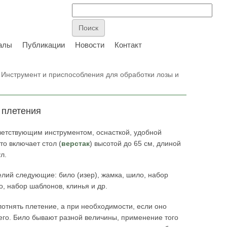
алы
Публикации
Новости
Контакт
 Инструмент и приспособления для обработки лозы и
 плетения
ветствующим инструментом, оснасткой, удобной
о включает стол (
верстак
) высотой до 65 см, длиной
л.
лий следующие: било (изер), жамка, шило, набор
то, набор шаблонов, клинья и др.
плотнять плетение, а при необходимости, если оно
его. Било бывают разной величины, применение того