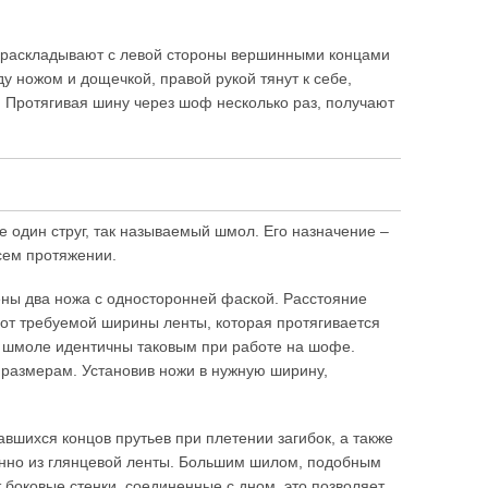
 раскладывают с левой стороны вершинными концами
ду ножом и дощечкой, правой рукой тянут к себе,
 Протягивая шину через шоф несколько раз, получают
е один струг, так называемый шмол. Его назначение –
сем протяжении.
лены два ножа с односторонней фаской. Расстояние
 от требуемой ширины ленты, которая протягивается
 шмоле идентичны таковым при работе на шофе.
размерам. Установив ножи в нужную ширину,
вшихся концов прутьев при плетении загибок, а также
енно из глянцевой ленты. Большим шилом, подобным
 боковые стенки, соединенные с дном, это позволяет