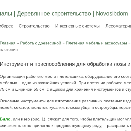
алы | Деревянное строительство | Novosibdom
ибирск
Строительство
Инженерные системы
Лесоматери
Вы здесь
Главная
»
Работа с древесиной
»
Плетёная мебель и аксессуары
»
плетения
Инструмент и приспособления для обработки лозы и
Организация рабочего места плетельщика, оборудование его соот
мебелью – одно из важнейших условий. При плетении рабочее мест
75 см и шириной 55 см, с ящиком для хранения инструментов и сту
Основные инструменты для изготовления различных плетеных изде
ножей, секатор, молоток, кусачки, плоскогубцы и острогубцы, коры
Било,
или изер (рис. 1), служит для того, чтобы плетельщик мог у
слишком плотно прилегло к предшествующему ряду, – расправить 