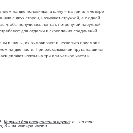
нием на две половинки, а шину – на три или четыре
анную с двух сторон, называют стружкой, а с одной
ак, чтобы получилась лента с нетронутой наружной
отребляют для отделки и скрепления соединений.
ины и шины, их вымачивают в несколько приемов в
жом на две части. При раскалывании прута на шины
расщепляют ножом на три или четыре части и
3.
Колунки для расщепления прута
: а – на три
и; б – на четыре части