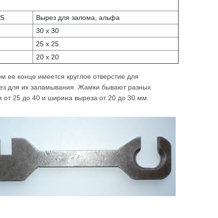
 S
Вырез для залома, альфа
30 х 30
25 х 25
20 х 20
ом ее конце имеется круглое отверстие для
рез для их заламывания. Жамки бывают разных
 от 25 до 40 и ширина выреза от 20 до 30 мм.