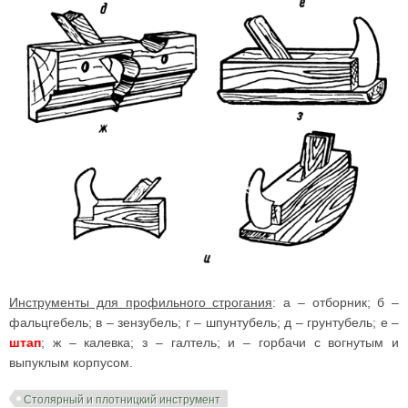
Инструменты для профильного строгания
: а – отборник; б –
фальцгебель; в – зензубель; г – шпунтубель; д – грунтубель; е –
штап
; ж – калевка; з – галтель; и – горбачи с вогнутым и
выпуклым корпусом.
Столярный и плотницкий инструмент