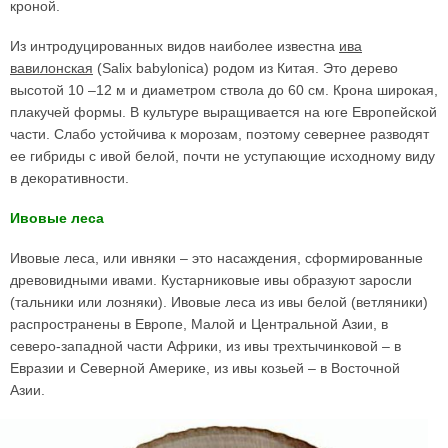
кроной.
Из интродуцированных видов наиболее известна
ива
вавилонская
(Salix babylonica) родом из Китая. Это дерево
высотой 10 –12 м и диаметром ствола до 60 см. Крона широкая,
плакучей формы. В культуре выращивается на юге Европейской
части. Слабо устойчива к морозам, поэтому севернее разводят
ее гибриды с ивой белой, почти не уступающие исходному виду
в декоративности.
Ивовые леса
Ивовые леса, или ивняки – это насаждения, сформированные
древовидными ивами. Кустарниковые ивы образуют заросли
(тальники или лозняки). Ивовые леса из ивы белой (ветляники)
распространены в Европе, Малой и Центральной Азии, в
северо-западной части Африки, из ивы трехтычинковой – в
Евразии и Северной Америке, из ивы козьей – в Восточной
Азии.