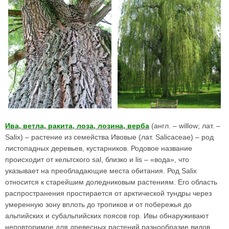
Ива, ветла, ракита, лоза, лозина, верба
(англ. – willow; лат. –
Salix) – растение из семейства Ивовые (лат. Salicaceae) – род
листопадных деревьев, кустарников. Родовое название
происходит от кельтского sal, близко и lis – «вода», что
указывает на преобладающие места обитания. Род Salix
относится к старейшим доледниковым растениям. Его область
распространения простирается от арктической тундры через
умеренную зону вплоть до тропиков и от побережья до
альпийских и субальпийских поясов гор. Ивы обнаруживают
неповторимое для древесных растений разнообразие видов.