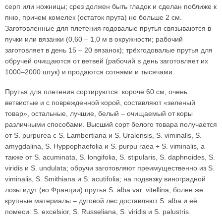
серп или ножницы; срез должен быть гладок и сделан поближе к
пню, причем комелек (остаток прута) не больше 2 см.
Заготовленные для плетения годовалые прутья связываются в
пучки или вязанки (0,60 – 1,0 м в окружности; рабочий
заготовляет в день 15 – 20 вязанок); трёхгодовалые прутья для
обручей очищаются от ветвей (рабочий в день заготовляет их
1000–2000 штук) и продаются сотнями и тысячами.
Прутья для плетения сортируются: короче 60 см, очень
ветвистые и с поврежденной корой, составляют «зеленый
товар», остальные, лучшие, белый – очищаемый от коры
различными способами. Высший сорт белого товара получается
от S. purpurea с S. Lambertiana и S. Uralensis, S. viminalis, S.
amygdalina, S. Hyppophaefolia и S. purpu raea + S. viminalis, a
также от S. acuminata, S. longifolia, S. stipularis, S. daphnoides, S.
viridis и S. undulata; обручи заготовляют преимущественно из S.
viminalis, S. Smithiana и S. acutifolia; на подвязку виноградной
лозы идут (во Франции) прутья S. alba var. vitellina, более же
крупные материалы – дуговой лес доставляют S. alba и её
помеси: S. excelsior, S. Russeliana, S. viridis и S. palustris.