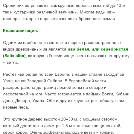
Среди них встречаются как крупные деревья высотой до 40 м,
так и кустарники различной величины. Многие виды ив –
пионеры, которые первыми заселяют брошенные земли.
Классификация:
Одним из наиболее известных и широко распространенных
видов древовидных ив является
ива белая, или серебристая
(Salix alba)
, которую в России чаще всего называют по-другому
– ветла.
Растёт ива белая по всей Европе, в нашей стране заходит за
Урал, на юг Западной Сибири. В Европейской части
распространена до границ лесной зоны на севере и
лесостепной на юге. Часто встречается в поймах Волги, Кубани,
Дона, Днепра, Урала, Оби и других крупных рек, образуя там
ивовые леса.
Это крупное дерево высотой 20–30 м, с мощным стволом,
который достигает в диметре 1,5 м и покрыт трещиноватой,
серой корой. Очень эффектны молодые ветви – тонкие,