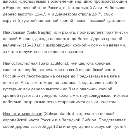
широко используемый в озеленении вид, дико произрастающий
в Европе, лесной зоне России, в Центральной Азии. Небольшое
дерево высотой 12–15 м и диаметром ствола до 75 см, с
округлой, густооблиственной кроной, реже – высокий кустарник.
Ива ломкая
(Salix fragilis), или ракита, произрастает практически
по всей Европе, доходя на востоке до Волги. Дерево средней
величины (15–20 м) с шатровидной кроной и ломкими ветвями,
за что и получила свое видовое название.
Ива остролистная
(Salix acutifolia), или шелюга красная,
краснотал, верба, встречается по всей европейской части
России – от лесотундры на севере до Предкавказья на юге и
почти до Аральского моря на востоке. Представляет собой
кустарник или дерево высотой до 8 м с овальной кроной
средней густоты и пурпурно-красными, прутьевидными, гибкими
побегами, покрытыми легко стирающимся сизым налетом.
Ива пятитычинковая
(Salixpentandra) встречается по всей
европейской части России и в Западной Сибири. Представляет
собой дерево высотой до 12 м или кустарник с округлой, густой