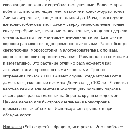
свисающие, на концах серебристо-опушенные. Более старые
побеги голые, блестящие, желтовато- или красно-бурых тонов.
Листья очередные, ланцетные, длиной до 15 см, в молодости
шелковисто-беловатые, позже – сверху темно-зеленые, голые,
снизу серебристые, шелковисто-опушенные, что делает дерево
очень красивым при малейшем дуновении ветра. Цветочные
сережки развиваются одновременно с листьями. Растет быстро,
светолюбива, морозостойка, малотребовательна к почвам,
хорошо переносит городские условия. Размножается семенами
и вегетативно. Это растение отлично размножается как
летними, так и одревесневшими черенками. Процент
укоренения близок к 100. Бывают случаи, когда укореняются
даже колья, вкопанные в землю. Доживает до 100 лет. Является
неотъемлемым элементом в композициях больших парков и
лесопарков, расположенных на берегах крупных водоемов.
Ценное дерево для быстрого озеленения новостроек и
промышленных объектов. Используется в группах и при
обсадке дорог.
Ива козья
(Salix caprea) – бредина, или ракита. Это наиболее