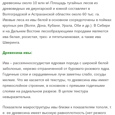
древесины около 10 млн м\ Площадь тугайных лесов из
древовидных ив джунгарской и южной составляет в
Волгоградской и Астраханской областях около 60 тыс. га.
Ивовые леса из ивы белой в основном сосредоточены в поймах
крупных рек (Волги, Дона, Кубани, Урала, Оби и др.). В Сибири
и на Дальнем Востоке лесообразующими породами являются
ива белая, росистая, трех- и пятитычинковая, а также ива
Шверинга.
Древесина ивы:
Ива – рассеяннососудистая ядровая порода с широкой белой
заболонью, нерезко отграниченной от буровато-розового ядра.
Годичные слои и сердцевинные лучи заметны слабо, сосуды
мелкие. Что же касается её текстуры, то древесина ивы имеет
прямослойное строение, в основном с прямыми годичными
слоями на радиальном разрезе. В целом текстура
невыразительна.
Показатели макроструктуры ивы близки к показателям тополя, т.
е. ее древесина имеет высокую равноплотность (нет резкого