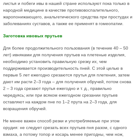
листья и побеги ивы в нашей стране используют пока только в
народной медицине в качестве противовоспалительного,
жаропонижающего, анальгетического средства при простудах и
заболеваниях суставов, а также ее применят в гомеопатии.
Заготовка ивовых прутьев
Для более продолжительного пользования (в течение 40 – 50
лет) ивняками для получения прутьев на плетеные изделия,
необходимо установить правильную срезку их, чем
поддерживается производительность пней. С этой целью в
первые 5 лет ежегодно срезаются прутья для плетения, затем
дают им расти 2–3 года – для получения обручей, потом снова
2 – 3 года срезают прутья ежегодно и т. д., правильно
чередуясь; или при всяком ежегодном срезании прутьев
оставляют на каждом пне по 1–2 прута на 2–3 года, для
возращения обручей.
Не менее важен способ резки и употребляемые при этом
орудия: не следует срезать всех прутьев пня разом, с одного
взмаха, а потому топор и косарь менее пригодны, чем нож,