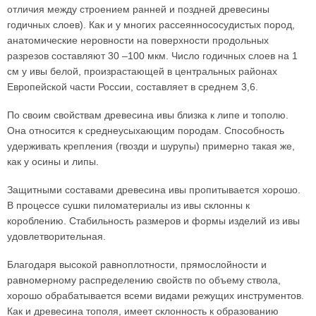
отличия между строением ранней и поздней древесины
годичных слоев). Как и у многих рассеяннососудистых пород,
анатомические неровности на поверхности продольных
разрезов составляют 30 –100 мкм. Число годичных слоев на 1
см у ивы белой, произрастающей в центральных районах
Европейской части России, составляет в среднем 3,6.
По своим свойствам древесина ивы близка к липе и тополю.
Она относится к среднеусыхающим породам. Способность
удерживать крепления (гвозди и шурупы) примерно такая же,
как у осины и липы.
Защитными составами древесина ивы пропитывается хорошо.
В процессе сушки пиломатериалы из ивы склонны к
короблению. Стабильность размеров и формы изделий из ивы
удовлетворительная.
Благодаря высокой равноплотности, прямослойности и
равномерному распределению свойств по объему ствола,
хорошо обрабатывается всеми видами режущих инструментов.
Как и древесина тополя, имеет склонность к образованию