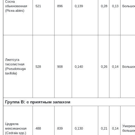
Сосна
обыкновенная
521
896
0,139
0,28
0,13
Большо
(Picea abies)
Лжетсуга
тисолистная
528
908
0,140
0,26
0,14
Большо
(Pseudotsuga
taxifolia)
Группа В: с приятным запахом
Цедрела
Умерен
мексиканская
488
839
0,130
0,21
0,14
большо
(Cedraia spp.)