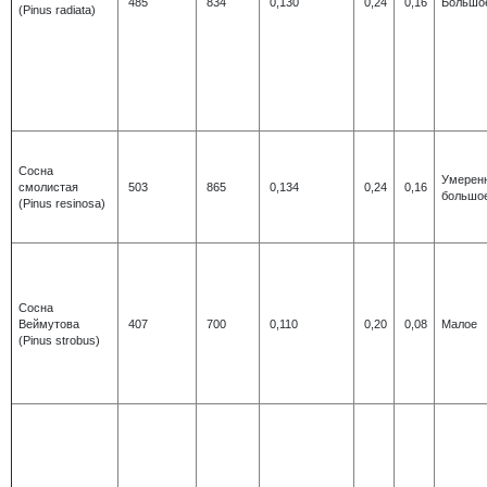
485
834
0,130
0,24
0,16
Большо
(Pinus radiata)
Сосна
Умерен
смолистая
503
865
0,134
0,24
0,16
большо
(Pinus resinosa)
Сосна
Веймутова
407
700
0,110
0,20
0,08
Малое
(Pinus strobus)