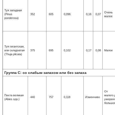
Туя западная
Очень
(Pinus
352
605
0,096
0,16
0,07
малое
ponderosa)
Туя гигантская,
или складчатая
375
695
0,102
0,17
0,08
Малое
(Thuja plicata)
Группа С: со слабым запахом или без запаха
От
Пихта великая
малого 
440
757
0,118
Изменчиво
(Abies spp.)
умерен
большо