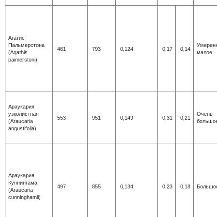
Агатис
Пальмерстона
Умерен
461
793
0,124
0,17
0,14
(Aqathis
малое
paimerstoni)
Араукария
узколистная
Очень
553
951
0,149
0,31
0,21
(Araucaria
большо
angustifolia)
Араукария
Куннингама
497
855
0,134
0,23
0,18
Большо
(Araucaria
cunninghamii)