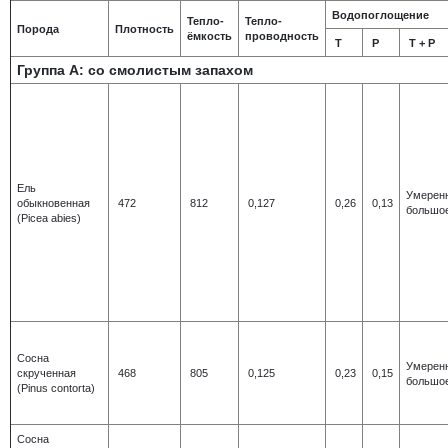
Водопоглощение
Тепло-
Тепло-
Порода
Плотность
ёмкость
проводность
Т
Р
Т + Р
Группа А: со смолистым запахом
Ель
Умерен
обыкновенная
472
812
0,127
0,26
0,13
большо
(Picea abies)
Сосна
Умерен
скрученная
468
805
0,125
0,23
0,15
большо
(Pinus contorta)
Сосна