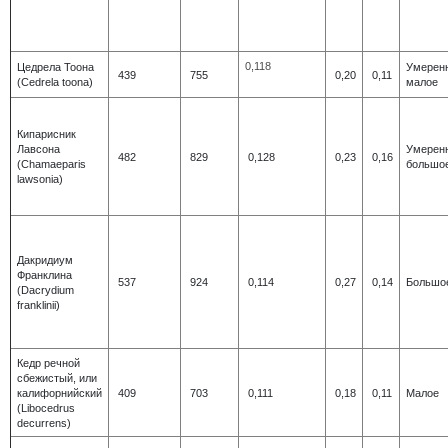
0,118
Цедрела Тоона
Умерен
439
755
0,20
0,11
(Cedrela toona)
малое
Кипарисник
Лавсона
Умерен
482
829
0,128
0,23
0,16
(Chamaeparis
большо
lawsonia)
Дакридиум
Франклина
537
924
0,114
0,27
0,14
Большо
(Dacrydium
franklinii)
Кедр речной
сбежистый, или
калифорнийский
409
703
0,111
0,18
0,11
Малое
(Libocedrus
decurrens)