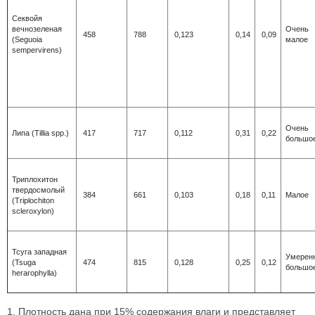
Секвойя
вечнозеленая
Очень
458
788
0,123
0,14
0,09
(Seguoia
малое
sempervirens)
Очень
Липа (Tillia spp.)
417
717
0,112
0,31
0,22
большо
Триплохитон
твердосмолый
384
661
0,103
0,18
0,11
Малое
(Triplochiton
scleroxylon)
Тсуга западная
Умерен
(Tsuga
474
815
0,128
0,25
0,12
большо
herarophylla)
1. Плотность дана при 15% содержания влаги и представляет