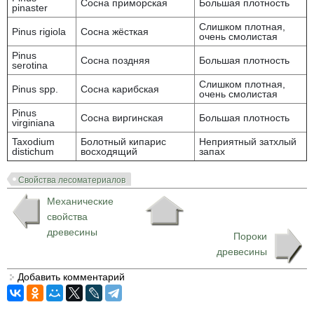
Сосна приморская
Большая плотность
pinaster
Слишком плотная,
Pinus rigiola
Сосна жёсткая
очень смолистая
Pinus
Сосна поздняя
Большая плотность
serotina
Слишком плотная,
Pinus spp.
Сосна карибская
очень смолистая
Pinus
Сосна виргинская
Большая плотность
virginiana
Taxodium
Болотный кипарис
Неприятный затхлый
distichum
восходящий
запах
Свойства лесоматериалов
Механические
свойства
древесины
Пороки
древесины
Добавить комментарий