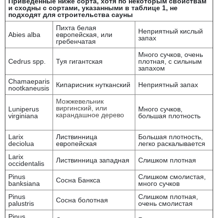
Приведённые ниже сорта, хотя по некоторым свойствам
и сходны с сортами, указанными в таблице 1, не
подходят для строительства сауны
Пихта белая
Неприятный кислый
Abies alba
европейская, или
запах
гребенчатая
Много сучков, очень
Cedrus spp.
Туя гигантская
плотная, с сильным
запахом
Chamaeparis
Кипарисник нутканский
Неприятный запах
nootkaneusis
Можжевельник
виргинский, или
Luniperus
Много сучков,
карандашное дерево
virginiana
большая плотность
Larix
Листвинница
Большая плотность,
deciolua
европейская
легко раскалывается
Larix
Листвинница западная
Слишком плотная
occidentalis
Pinus
Слишком смолистая,
Сосна Банкса
banksiana
много сучков
Pinus
Слишком плотная,
Сосна болотная
palustris
очень смолистая
Pinus