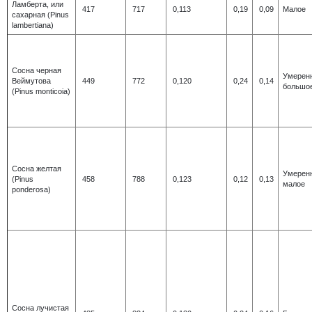
Ламберта, или
417
717
0,113
0,19
0,09
Малое
сахарная (Pinus
lambertiana)
Сосна черная
Умерен
Веймутова
449
772
0,120
0,24
0,14
большо
(Pinus monticoia)
Сосна желтая
Умерен
(Pinus
458
788
0,123
0,12
0,13
малое
ponderosa)
Сосна лучистая