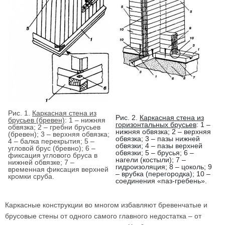
Рис. 1.
Каркасная стена из
Рис. 2.
Каркасная стена из
брусьев (бревен)
: 1 – нижняя
горизонтальных брусьев
: 1 –
обвязка; 2 – гребни брусьев
нижняя обвязка; 2 – верхняя
(бревен); 3 – верхняя обвязка;
обвязка; 3 – пазы нижней
4 – балка перекрытия; 5 –
обвязки; 4 – пазы верхней
угловой брус (бревно); 6 –
обвязки; 5 – брусья; 6 –
фиксация углового бруса в
нагели (костыли); 7 –
нижней обвязке; 7 –
гидроизоляция; 8 – цоколь; 9
временная фиксация верхней
– врубка (перегородка); 10 –
кромки сруба.
соединения «паз-гребень».
Каркасные конструкции во многом избавляют бревенчатые и
брусовые стены от одного самого главного недостатка – от