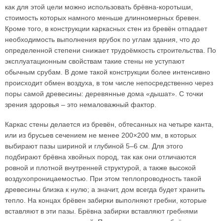
как для этой цели можно использовать брёвна-коротыши,
стоимость которых намного меньше длинномерных бревен.
Кроме того, в конструкции каркасных стен из бревён отпадает
необходимость выполнения врубок по углам здания, что до
определенной степени снижает трудоёмкость строительства. По
эксплуатационным свойствам такие стены не уступают
обычным срубам. В доме такой конструкции более интенсивно
происходит обмен воздуха, в том числе непосредственно через
поры самой древесины: деревянные дома «дышат». С точки
зрения здоровья – это немаловажный фактор.
Каркас стены делается из бревён, обтесанных на четыре канта,
или из брусьев сечением не менее 200×200 мм, в которых
выбирают пазы шириной и глубиной 5–6 см. Для этого
подбирают брёвна хвойных пород, так как они отличаются
ровной и плотной внутренней структурой, а также высокой
воздухопроницаемостью. При этом теплопроводность такой
древесины близка к нулю; а значит, дом всегда будет хранить
тепло. На концах брёвен забирки выполняют гребни, которые
вставляют в эти пазы. Брёвна забирки вставляют гребнями