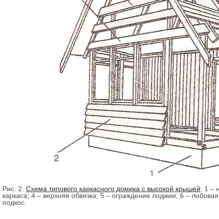
Рис. 2.
Схема типового каркасного домика с высокой крышей
:
1 – 
каркаса; 4 – верхняя обвязка; 5 – ограждение лоджии; 6 – лобовая 
подкос.