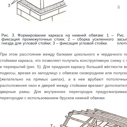
Рис. 3. Формирование каркаса на нижней обвязке: 1 –
Рис.
фиксация промежуточных стоек; 2 – сборка усиленного
засы
гнезда для угловой стойки; 3 – фиксация угловой стойки.
плотн
При этом расстояние между балками цокольного и чердачного п
стойками каркаса, что позволяет получить конструктивную схему с
и перекрытий (рис. 5). Для придания каркасу большей жёсткости в
подкосы, врезая их заподлицо с обвязом сковороднем или полус
(желательно на прямых шипах), а в нее врубают потолочные
расположения окон и дверей между стойками врезают дополнител
дверные рамы. Для внутренних перегородок предусматрива
перегородки с использованием брусков нижней обвязки.