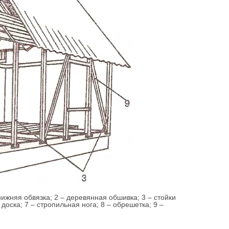
нижняя обвязка; 2 – деревянная обшивка; 3 – стойки
доска; 7 – стропильная нога; 8 – обрешетка; 9 –