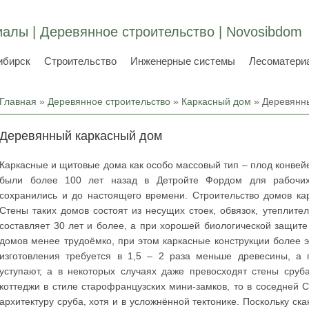
алы | Деревянное строительство | Novosibdom
ибирск
Строительство
Инженерные системы
Лесоматери
Вы здесь
Главная
»
Деревянное строительство
»
Каркасный дом
» Деревянн
Деревянный каркасный дом
Каркасные и щитовые дома как особо массовый тип – плод конвейе
были более 100 лет назад в Детройте Фордом для рабочих 
сохранились и до настоящего времени. Строительство домов ка
Стены таких домов состоят из несущих стоек, обвязок, утеплит
составляет 30 лет и более, а при хорошей биологической защите 
домов менее трудоёмко, при этом каркасные конструкции более 
изготовления требуется в 1,5 – 2 раза меньше древесины, а 
уступают, а в некоторых случаях даже превосходят стены сруб
коттеджи в стиле старофранцузских мини-замков, то в соседней
архитектуру сруба, хотя и в усложнённой тектонике. Поскольку с