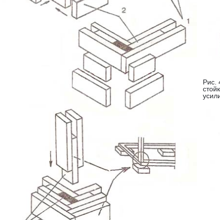
Рис. 
стойк
усил