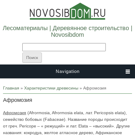
Лесоматериалы | Деревянное строительство |
Novosibdom
Navigation
Вы здесь
Главная
»
Характеристики древесины
» Афромозия
Афромозия
Афромозия
(Afrormosia, Afrormosia elata, лат. Pericopsis elata),
семейство бобовых (Fabaceae). Название породы происходит
от греч. Pericope – « режущий» и лат. Elata – «высокий». Другие
названия: кокродуа, желтое атласное дерево, Африканское