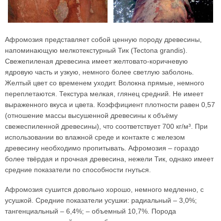
Афромозия представляет собой ценную породу древесины,
напоминающую мелкотекстурный Тик (Tectona grandis).
Свежепиленая древесина имеет желтовато-коричневую
ядровую часть и узкую, немного более светлую заболонь.
Желтый цвет со временем уходит. Волокна прямые, немного
переплетаются. Текстура мелкая, глянец средний. Не имеет
выраженного вкуса и цвета. Коэффициент плотности равен 0,57
(отношение массы высушенной древесины к объёму
свежеспиленной древесины), что соответствует 700 кг/м³. При
использовании во влажной среде и контакте с железом
древесину необходимо пропитывать. Афромозия – гораздо
более твёрдая и прочная древесина, нежели Тик, однако имеет
средние показатели по способности гнуться.
Афромозия сушится довольно хорошо, немного медленно, с
усушкой. Средние показатели усушки: радиальный – 3,0%;
тангенциальный – 6,4%; – объемный 10,7%. Порода