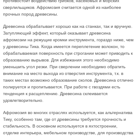
противостоит воздействию грибков, насекомых и морских
сверлильщиков. Афромозия считается одной из наиболее
прочных пород древесины.
Древесина обрабатывает хорошо как на станках, так и вручную.
Затупляющий эффект, который оказывает древесина
афромозии на режущие кромки инструмента, гораздо ниже, чем
у древесины Тика. Когда имеется переплетение волокон, то
обрабатываемая поверхность при строгании может приводить к
образованию вырывов. Для избежания этого необходимо
уменьшить угол резки. При сверлении необходимо обратить
внимание на место выхода из отверстия инструмента, т.к. в
таких местах возможно образование сколов. Древесина отлично
полируется и пропитывается. При работе с гвоздями есть
тенденция к расщеплению. Древесина склеивается
удовлетворительно.
Афромозия во многих отраслях используется, как альтернатива
Тику, особенно там, где от древесины требуется прочность и
стабильность. В основном используется в яхтостроении,
отделке интерьера, мебельном производстве, для производства