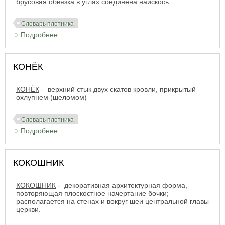
брусовая обвязка в углах соединена наискось.
Словарь плотника
Подробнее
о КОСЯЩАТОЕ ОКНО (ДВЕРЬ)
КОНЁК
КОНЁК
- верхний стык двух скатов кровли, прикрытый
охлупнем (шеломом)
Словарь плотника
Подробнее
о КОНЁК
КОКОШНИК
КОКОШНИК
- декоративная архитектурная форма,
повторяющая плоскостное начертание бочки;
располагается на стенах и вокруг шеи центральной главы
церкви.