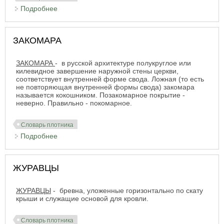
Подробнее
о ЗАСТРЕХА
ЗАКОМАРА
ЗАКОМАРА
- в русской архитектуре полукруглое или
килевидное завершение наружной стены церкви,
соответствует внутренней форме свода. Ложная (то есть
не повторяющая внутренней формы свода) закомара
называется кокошником. Позакомарное покрытие -
неверно. Правильно - покомарное.
Словарь плотника
Подробнее
о ЗАКОМАРА
ЖУРАВЦЫ
ЖУРАВЦЫ
- бревна, уложенные горизонтально по скату
крыши и служащие основой для кровли.
Словарь плотника