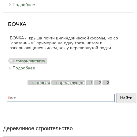
Подробнее
о ЖУРАВЦЫ
БОЧКА
БОЧКА
- крыша почти цилиндрической формы, но со
"срезанным" примерно на одну треть низом и
завершающаяся килем, как у перевернутой лодки.
Словарь плотника
Подробнее
о БОЧКА
Страницы
« первая
‹ предыдущая
1
2
3
Деревянное строительство