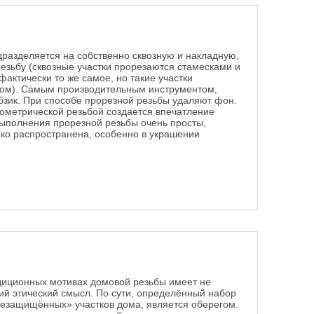
дразделяется на собственно сквозную и накладную,
езьбу (сквозные участки прорезаются стамесками и
фактически то же самое, но такие участки
ком). Самым производительным инструментом,
бзик. При способе прорезной резьбы удаляют фон.
еометрической резьбой создается впечатление
ыполнения прорезной резьбы очень просты,
око распространена, особенно в украшении
ой резьбы
диционных мотивах домовой резьбы имеет не
окий этический смысл. По сути, определённый набор
незащищённых» участков дома, является оберегом.