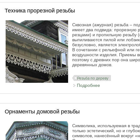
Техника прорезной резьбы
Сквозная (ажурная) резьба – по
имеет два подвида: прорезную р
резцами) и пропильную резьбу (
выпиливаются пилой или лобзи
безусловно, является электроло
В сочетании с рельефной или г
воздушности изделия. Приемы в
поэтому с древних пор она шир
деревянных домов.
Резьба по дереву
Подробнее
о Техника прорезн
Орнаменты домовой резьбы
Символика, используемая в тра
только эстетический, но и глуб
символов, нанесённый вокруг «