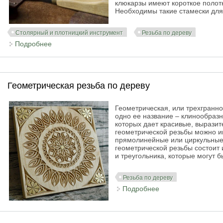
клюкарзы имеют короткое полот
Необходимы такие стамески дл
Столярный и плотницкий инструмент
Резьба по дереву
Подробнее
о Инструмент для резьбы по дереву
Геометрическая резьба по дереву
Геометрическая, или трехгранно
одно ее название – клинообразн
которых дает красивые, вырази
геометрической резьбы можно ин
прямолинейные или циркульные 
геометрической резьбы состоит 
и треугольника, которые могут 
Резьба по дереву
Подробнее
о Геометрическая 