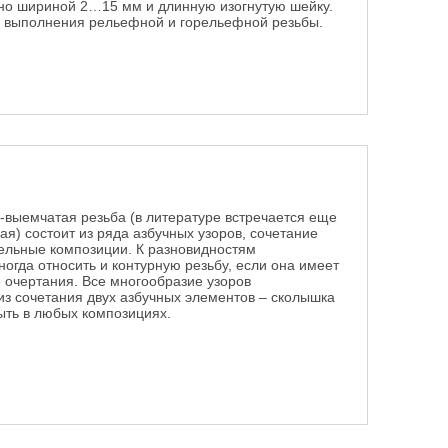
но шириной 2…15 мм и длинную изогнутую шейку.
я выполнения рельефной и горельефной резьбы.
-выемчатая резьба (в литературе встречается еще
ая) состоит из ряда азбучных узоров, сочетание
тельные композиции. К разновидностям
огда относить и контурную резьбу, если она имеет
очертания. Все многообразие узоров
из сочетания двух азбучных элементов – сколышка
быть в любых композициях.
резьба по дереву