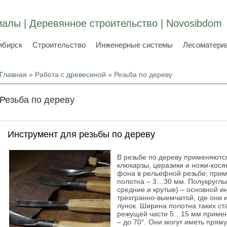
алы | Деревянное строительство | Novosibdom
ибирск
Строительство
Инженерные системы
Лесоматери
Вы здесь
Главная
»
Работа с древесиной
» Резьба по дереву
Резьба по дереву
Инструмент для резьбы по дереву
В резьбе по дереву применяются
клюкарзы, церазики и ножи-кося
фона в рельефной резьбе; приме
полотна – 3…30 мм. Полукруглы
средние и крутые) – основной и
трехгранно-выемчатой, где они 
лунок. Ширина полотна таких с
режущей части 5…15 мм применя
– до 70°. Они могут иметь пряму