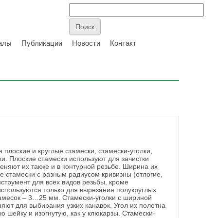
алы
Публикации
Новости
Контакт
 плоские и круглые стамески, стамески-уголки,
ки. Плоские стамески используют для зачистки
няют их также и в контурной резьбе. Ширина их
е стамески с разным радиусом кривизны (отлогие,
нструмент для всех видов резьбы, кроме
используются только для вырезания полукруглых
тамесок – 3…25 мм. Стамески-уголки с шириной
ют для выбирания узких канавок. Угол их полотна
ю шейку и изогнутую, как у клюкарзы. Стамески-