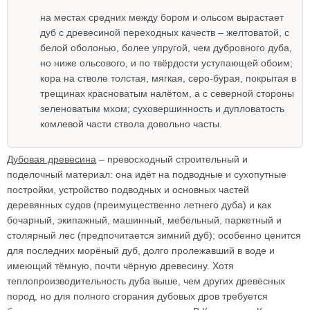
на местах средних между бором и ольсом вырастает
дуб с древесиной переходных качеств – желтоватой, с
белой оболонью, более упругой, чем дубровного дуба,
но ниже ольсового, и по твёрдости уступающей обоим;
кора на стволе толстая, мягкая, серо-бурая, покрытая в
трещинах красноватым налётом, а с северной стороны
зеленоватым мхом; суховершинность и дупловатость
комлевой части ствола довольно часты.
Дубовая древесина
– превосходный строительный и
поделочный материал: она идёт на подводные и сухопутные
постройки, устройство подводных и основных частей
деревянных судов (преимущественно летнего дуба) и как
бочарный, экипажный, машинный, мебельный, паркетный и
столярный лес (предпочитается зимний дуб); особенно ценится
для последних морёный дуб, долго пролежавший в воде и
имеющий тёмную, почти чёрную древесину. Хотя
теплопроизводительность дуба выше, чем других древесных
пород, но для полного сгорания дубовых дров требуется