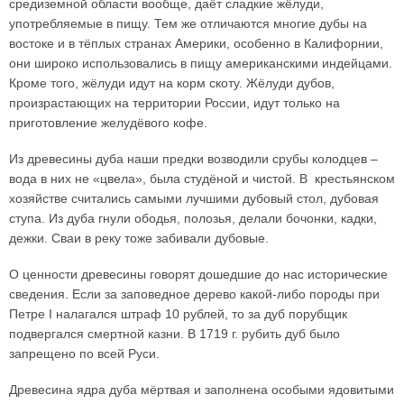
средиземной области вообще, даёт сладкие жёлуди,
употребляемые в пищу. Тем же отличаются многие дубы на
востоке и в тёплых странах Америки, особенно в Калифорнии,
они широко использовались в пищу американскими индейцами.
Кроме того, жёлуди идут на корм скоту. Жёлуди дубов,
произрастающих на территории России, идут только на
приготовление желудёвого кофе.
Из древесины дуба наши предки возводили срубы колодцев –
вода в них не «цвела», была студёной и чистой. В крестьянском
хозяйстве считались самыми лучшими дубовый стол, дубовая
ступа. Из дуба гнули ободья, полозья, делали бочонки, кадки,
дежки. Сваи в реку тоже забивали дубовые.
О ценности древесины говорят дошедшие до нас исторические
сведения. Если за заповедное дерево какой-либо породы при
Петре I налагался штраф 10 рублей, то за дуб порубщик
подвергался смертной казни. В 1719 г. рубить дуб было
запрещено по всей Руси.
Древесина ядра дуба мёртвая и заполнена особыми ядовитыми