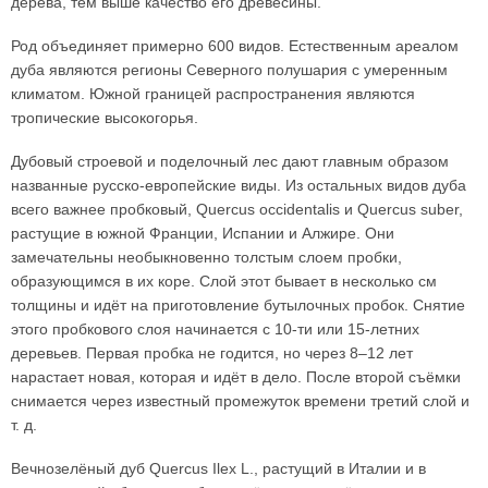
дерева, тем выше качество его древесины.
Род объединяет примерно 600 видов. Естественным ареалом
дуба являются регионы Северного полушария с умеренным
климатом. Южной границей распространения являются
тропические высокогорья.
Дубовый строевой и поделочный лес дают главным образом
названные русско-европейские виды. Из остальных видов дуба
всего важнее пробковый, Quercus occidentalis и Quercus suber,
растущие в южной Франции, Испании и Алжире. Они
замечательны необыкновенно толстым слоем пробки,
образующимся в их коре. Слой этот бывает в несколько см
толщины и идёт на приготовление бутылочных пробок. Снятие
этого пробкового слоя начинается с 10-ти или 15-летних
деревьев. Первая пробка не годится, но через 8–12 лет
нарастает новая, которая и идёт в дело. После второй съёмки
снимается через известный промежуток времени третий слой и
т. д.
Вечнозелёный дуб Quercus Ilex L., растущий в Италии и в