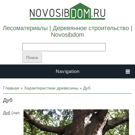
Лесоматериалы | Деревянное строительство |
Novosibdom
Navigation
Вы здесь
Главная
»
Характеристики древесины
» Дуб
Дуб
Дуб
(лат.