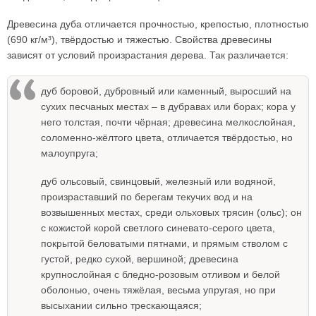
Древесина дуба отличается прочностью, крепостью, плотностью
(690 кг/м³), твёрдостью и тяжестью. Свойства древесины
зависят от условий произрастания дерева. Так различается:
дуб боровой, дубровный или каменный, выросший на
сухих песчаных местах – в дубравах или борах; кора у
него толстая, почти чёрная; древесина мелкослойная,
соломенно-жёлтого цвета, отличается твёрдостью, но
малоупруга;
дуб ольсовый, свинцовый, железный или водяной,
произраставший по берегам текучих вод и на
возвышенных местах, среди ольховых трясин (ольс); он
с кожистой корой светлого синевато-серого цвета,
покрытой беловатыми пятнами, и прямым стволом с
густой, редко сухой, вершиной; древесина
крупнослойная с бледно-розовым отливом и белой
оболонью, очень тяжёлая, весьма упругая, но при
высыхании сильно трескающаяся;