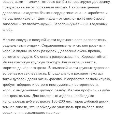
веществами – тилами, которые как бы консервируют древесину,
предохраняя её от поражения гнилью. Наиболее ценная
древесина находится ближе к сердцевине: она не коробится и
не растрескивается. Цвет ядра – от светло- до тёмно-бурого,
заболони – желтовато-бурый. Заболонь узкая – 8-10 годичных
слоёв.
Мелкие сосуды в поздней части годичного слоя расположены
радиальными рядами. Сердцевинные лучи сильно развиты и
хорошо видны на всех разрезах. Древесина очень прочна,
режется с трудом. Склонна к растрескиванию. Хорошо гнётся.
Имеет красивую крупную текстуру. Легко окрашивается,
морится до чёрного цвета. В комлевой части крупных деревьев
встречается свилеватость. В радиальном распиле текстура
такой дубовой доски очень красива. В обработке резцом хрупка,
требует твёрдого и острого инструмента и осторожности,
хорошо выдерживает крупную резьбу. Мелкие профили из дуба
невыразительны. Для столярных изделий необходимо
использовать дуб в возрасте 150-200 лет. Торец дубовой доски
темнее пласти, это необходимо учитывать при выборе типа
соединения, выходящего на лицо.