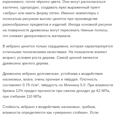
коричневого, почти чёрного цвета. Они могут располагаться
хаотично, однородно, создавать ярко выраженный принт
«зебры» или иметь форму пятен. Именно экземпляры с
полосатым рисунком высоко ценятся при производстве
разнообразных предметов и изделий. Иногда основной рисунок
на поверхности древесины могут пересекать тёмные полосы,
что снижает декоративность материала.
В зебрано ценится только сердцевина, которая характеризуется
отличными техническими качествами. На показатели влияют
возраст, условия роста дерева. Самой ценной является
древесина зрелого дерева.
Древесина зебрано долговечная, устойчива к воздействию
насекомых, влаги, очень прочная и твёрдая. Плотность
составляет 0,79 г/см³, твёрдость по Моннину 5,0. При влажности
бревна 12% предел прочности при сжатии доходит до 62 МПа,
при сгибании 110 МПа.
Стойкость зебрано к воздействию насекомых, грибков,
влажности определяется как «умеренно стойкая». Если