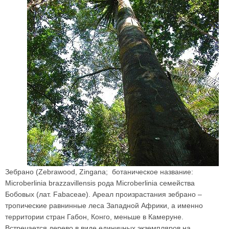
Зебрано (Zebrawood, Zingana; ботаническое название:
Microberlinia brazzavillensis рода Microberlinia семейства
Бобовых (лат. Fabaceae). Ареал произрастания зебрано –
тропические равнинные леса Западной Африки, а именно
территории стран Габон, Конго, меньше в Камеруне.
Встречается дерево в виде единичных экземпляров на