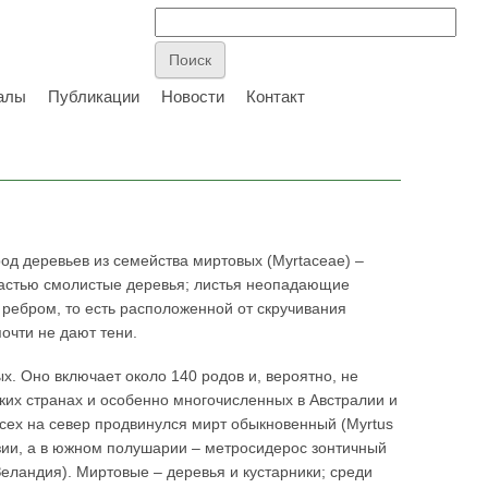
алы
Публикации
Новости
Контакт
 род деревьев из семейства миртовых (Myrtaceae) –
 частью смолистые деревья; листья неопадающие
 ребром, то есть расположенной от скручивания
почти не дают тени.
х. Оно включает около 140 родов и, вероятно, не
ких странах и особенно многочисленных в Австралии и
сех на север продвинулся мирт обыкновенный (Myrtus
зии, а в южном полушарии – метросидерос зонтичный
Зеландия). Миртовые – деревья и кустарники; среди