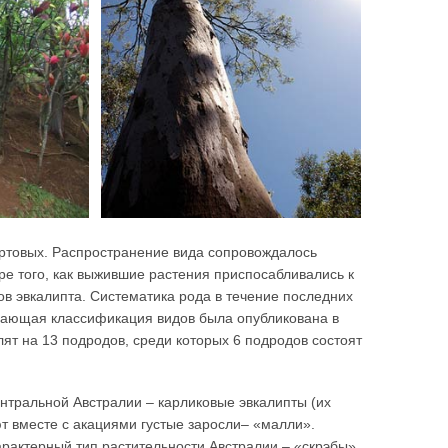
иртовых. Распространение вида сопровождалось
е того, как выжившие растения приспосабливались к
ов эвкалипта. Систематика рода в течение последних
ывающая классификация видов была опубликована в
лят на 13 подродов, среди которых 6 подродов состоят
ентральной Австралии – карликовые эвкалипты (их
ют вместе с акациями густые заросли– «малли».
арактерный тип растительности Австралии – «скрэбы».