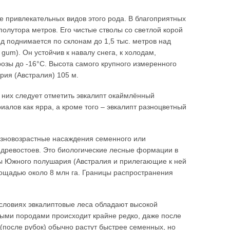
ее привлекательных видов этого рода. В благоприятных
полутора метров. Его чистые стволы со светлой корой
д поднимается по склонам до 1,5 тыс. метров над
gum). Он устойчив к навалу снега, к холодам,
зы до -16°С. Высота самого крупного измеренного
рия (Австралия) 105 м.
 них следует отметить эвкалипт окаймлённый
риалов как ярра, а кроме того – эвкалипт разноцветный
зновозрастные насаждения семенного или
 древостоев. Это биологические лесные формации в
ы Южного полушария (Австралия и прилегающие к ней
лощадью около 8 млн га. Границы распространения
 условиях эвкалиптовые леса обладают высокой
ыми породами происходит крайне редко, даже после
(после рубок) обычно растут быстрее семенных, но