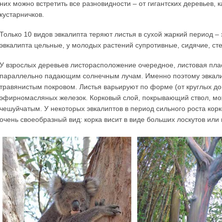
них можно встретить все разновидности – от гигантских деревьев, 
кустарничков.
Только 10 видов эвкалипта теряют листья в сухой жаркий период –
эвкалипта цельные, у молодых растений супротивные, сидячие, 
У взрослых деревьев листорасположение очередное, листовая пла
параллельно падающим солнечным лучам. Именно поэтому эвкали
травянистым покровом. Листья варьируют по форме (от круглых д
эфирномасляных железок. Корковый слой, покрывающий ствол, мо
чешуйчатым. У некоторых эвкалиптов в период сильного роста корк
очень своеобразный вид: корка висит в виде больших лоскутов или