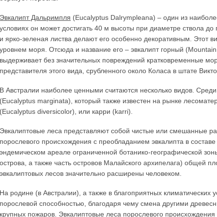
Эвкалипт Дальримпля
(Eucalyptus Dalrympleana) – один из наибол
условиях он может достигать 40 м высоты при диаметре ствола до 
и ярко-зеленая листва делают его особенно декоративным. Этот ви
уровнем моря. Отсюда и название его – эвкалипт горный (Mountain 
выдерживает без значительных повреждений кратковременные моро
представителя этого вида, срубленного около Коласа в штате Викто
В Австралии наиболее ценными считаются несколько видов. Среди
(Eucalyptus marginata), который также известен на рынке лесомате
(Eucalyptus diversicolor), или карри (karri).
Эвкалиптовые леса представляют собой чистые или смешанные ра
порослевого происхождения с преобладанием эвкалипта в составе
эндемическом ареале ограниченной ботанико-географической зон
острова, а также часть островов Малайского архипелага) общей п
эвкалиптовых лесов значительно расширены человеком.
На родине (в Австралии), а также в благоприятных климатических
порослевой способностью, благодаря чему смена другими древесн
крупных пожаров. Эвкалиптовые леса порослевого происхождения 