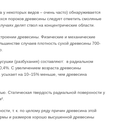
а у некоторых видов – очень часто) обнаруживается
ихся пороков древесины следует отметить смоляные
лучаях делят ствол на концентрические области.
 строении древесины. Физические и механические
ольшинстве случаев плотность сухой древесины 700-
ю.
сушки (разбухания) составляют: в радиальном
-0,4%. С увеличением возраста древесины
 усыхает на 10–15% меньше, чем древесина
ью. Статическая твердость радиальной поверхности у
м².
сти, т. к. по целому ряду причин древесина этой
формы и размеров хорошо высушенной древесины