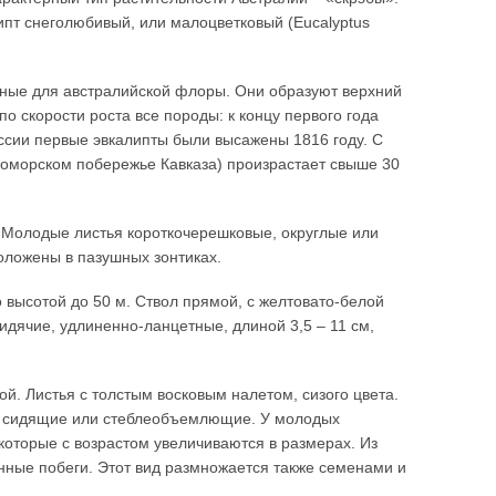
липт снеголюбивый, или малоцветковый (Eucalyptus
рные для австралийской флоры. Они образуют верхний
по скорости роста все породы: к концу первого года
 России первые эвкалипты были высажены 1816 году. С
номорском побережье Кавказа) произрастает свыше 30
м. Молодые листья короткочерешковые, округлые или
оложены в пазушных зонтиках.
во высотой до 50 м. Ствол прямой, с желтовато-белой
идячие, удлиненно-ланцетные, длиной 3,5 – 11 см,
той. Листья с толстым восковым налетом, сизого цвета.
тья сидящие или стеблеобъемлющие. У молодых
которые с возрастом увеличиваются в размерах. Из
нные побеги. Этот вид размножается также семенами и