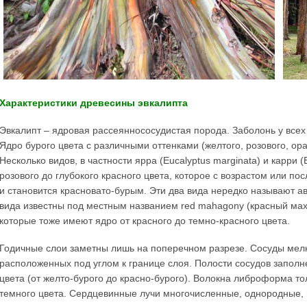
Характеристики древесины эвкалипта
Эвкалипт – ядровая рассеяннососудистая порода. Заболонь у всех 
Ядро бурого цвета с различными оттенками (желтого, розового, ора
Несколько видов, в частности ярра (Eucalyptus marginata) и карри (
розового до глубокого красного цвета, которое с возрастом или п
и становится красновато-бурым. Эти два вида нередко называют а
вида известны под местным названием red mahagony (красный махагони
которые тоже имеют ядро от красного до темно-красного цвета.
Годичные слои заметны лишь на поперечном разрезе. Сосуды мелки
расположенных под углом к границе слоя. Полости сосудов запол
цвета (от желто-бурого до красно-бурого). Волокна либроформа 
темного цвета. Сердцевинные лучи многочисленные, однородные