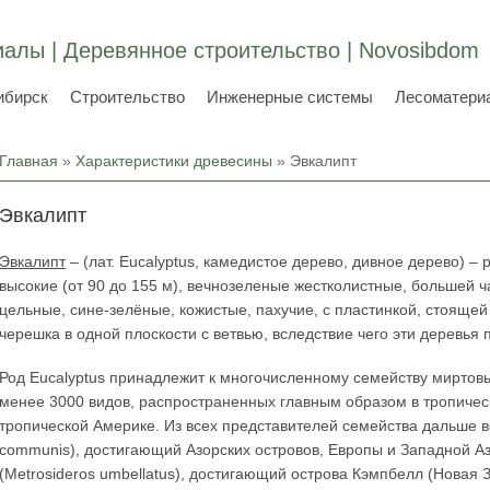
алы | Деревянное строительство | Novosibdom
ибирск
Строительство
Инженерные системы
Лесоматери
Вы здесь
Главная
»
Характеристики древесины
» Эвкалипт
Эвкалипт
Эвкалипт
– (лат. Eucalyptus, камедистое дерево, дивное дерево) –
высокие (от 90 до 155 м), вечнозеленые жестколистные, большей
цельные, сине-зелёные, кожистые, пахучие, с пластинкой, стоящей
черешка в одной плоскости с ветвью, вследствие чего эти деревья 
Род Eucalyptus принадлежит к многочисленному семейству миртовы
менее 3000 видов, распространенных главным образом в тропичес
тропической Америке. Из всех представителей семейства дальше в
communis), достигающий Азорских островов, Европы и Западной А
(Metrosideros umbellatus), достигающий острова Кэмпбелл (Новая 