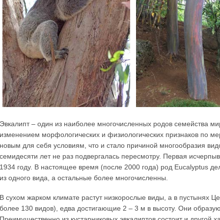
Эвкалипт – один из наиболее многочисленных родов семейства м
изменением морфологических и физиологических признаков по мер
новым для себя условиям, что и стало причиной многообразия вид
семидесяти лет не раз подвергалась пересмотру. Первая исчерп
1934 году. В настоящее время (после 2000 года) род Eucalyptus де
из одного вида, а остальные более многочисленны.
В сухом жарком климате растут низкорослые виды, а в пустынях Ц
более 130 видов), едва достигающие 2 – 3 м в высоту. Они образу
Преимущественно из кустарниковых эвкалиптов состоит и другой х