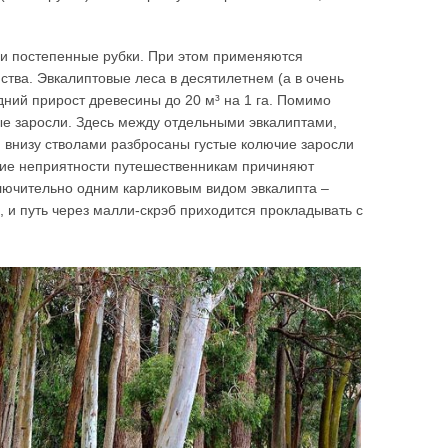
 и постепенные рубки. При этом применяются
ства. Эвкалиптовые леса в десятилетнем (а в очень
дний прирост древесины до 20 м³ на 1 га. Помимо
вые заросли. Здесь между отдельными эвкалиптами,
 внизу стволами разбросаны густые колючие заросли
шие неприятности путешественникам причиняют
лючительно одним карликовым видом эвкалипта –
, и путь через малли-скрэб приходится прокладывать с