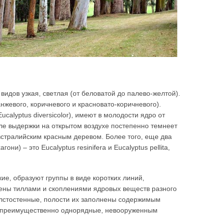
видов узкая, светлая (от беловатой до палево-желтой).
нжевого, коричневого и красновато-коричневого).
Eucalyptus diversicolor), имеют в молодости ядро от
осле выдержки на открытом воздухе постепенно темнеет
встралийским красным деревом. Более того, еще два
) – это Eucalyptus resinifera и Eucalyptus pellita,
е, образуют группы в виде коротких линий,
нены тиллами и скоплениями ядровых веществ разного
толстостенные, полости их заполнены содержимым
, преимущественно однорядные, невооруженным