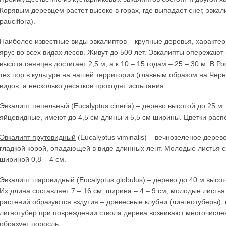
Корявым деревцем растет высоко в горах, где выпадает снег, эвка
pauciflora).
Наиболее известные виды эвкалиптов – крупные деревья, характе
ярус во всех видах лесов. Живут до 500 лет. Эвкалипты опережают 
высота сеянцев достигает 2,5 м, а к 10 – 15 годам – 25 – 30 м. В
тех пор в культуре на нашей территории (главным образом на Чер
видов, а несколько десятков проходят испытания.
Эвкалипт пепельный
(Eucalyptus cineria) – дерево высотой до 25 
яйцевидные, имеют до 4,5 см длины и 5,5 см ширины. Цветки расп
Эвкалипт прутовидный
(Eucalyptus viminalis) – вечнозеленое дере
гладкой корой, опадающей в виде длинных лент. Молодые листья с
шириной 0,8 – 4 см.
Эвкалипт шаровидный
(Eucalyptus globulus) – дерево до 40 м высо
Их длина составляет 7 – 16 см, ширина – 4 – 9 см, молодые лис
растений образуются вздутия – древесные клубни (лингнотуберы), 
лигнотубер при повреждении ствола дерева возникают многочисле
образует поросль.