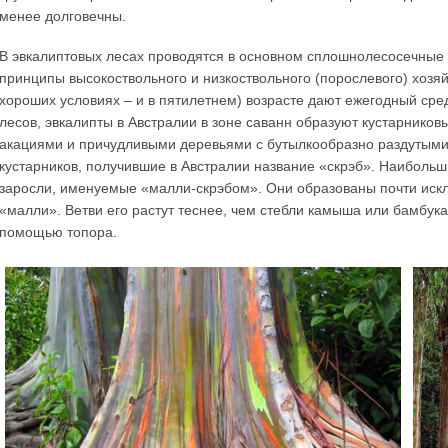
менее долговечны.
В эвкалиптовых лесах проводятся в основном сплошнолесосечные
принципы высокоствольного и низкоствольного (порослевого) хозяй
хороших условиях – и в пятилетнем) возрасте дают ежегодный сре
лесов, эвкалипты в Австралии в зоне саванн образуют кустарнико
акациями и причудливыми деревьями с бутылкообразно раздутыми
кустарников, получившие в Австралии название «скрэб». Наиболь
заросли, именуемые «малли-скрэбом». Они образованы почти иск
«малли». Ветви его растут теснее, чем стебли камыша или бамбука
помощью топора.