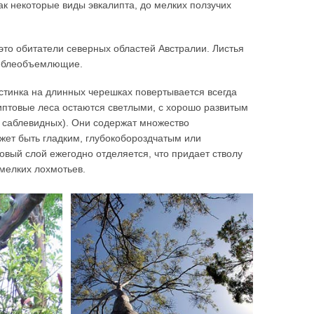
как некоторые виды эвкалипта, до мелких ползучих
 это обитатели северных областей Австралии. Листья
стеблеобъемлющие.
стинка на длинных черешках повертывается всегда
птовые леса остаются светлыми, с хорошо развитым
о саблевидных). Они содержат множество
жет быть гладким, глубокобороздчатым или
овый слой ежегодно отделяется, что придает стволу
 мелких лохмотьев.