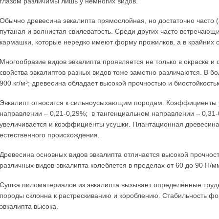
глазом различимы лишь у немногих видов.
Обычно древесина эвкалипта прямослойная, но достаточно часто (
путаная и волнистая свилеватость. Среди других часто встречающ
кармашки, которые нередко имеют форму прожилков, а в крайних с
Многообразие видов эвкалипта проявляется не только в окраске и
свойства эвкалиптов разных видов тоже заметно различаются. В б
900 кг/м³; древесина обладает высокой прочностью и биостойкость
Эвкалипт относится к сильноусыхающим породам. Коэффициенты у
направлении – 0,21-0,29%; в тангенциальном направлении – 0,31
увеличивается и коэффициенты усушки. Плантационная древесина
естественного происхождения.
Древесина основных видов эвкалипта отличается высокой прочност
различных видов эвкалипта колеблется в пределах от 60 до 90 Н/м
Сушка пиломатериалов из эвкалипта вызывает определённые трудно
породы склонна к растрескиванию и короблению. Стабильность 
эвкалипта высока.