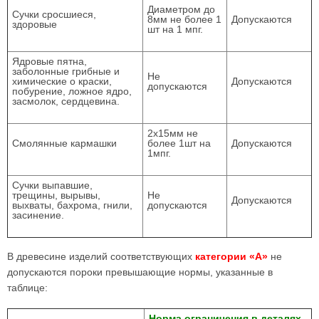
Диаметром до
Сучки сросшиеся,
8мм не более 1
Допускаются
здоровые
шт на 1 мпг.
Ядровые пятна,
заболонные грибные и
Не
химические о краски,
Допускаются
допускаются
побурение, ложное ядро,
засмолок, сердцевина.
2х15мм не
Смолянные кармашки
более 1шт на
Допускаются
1мпг.
Сучки выпавшие,
трещины, вырывы,
Не
Допускаются
выхваты, бахрома, гнили,
допускаются
засинение.
В древесине изделий соответствующих
категории «А»
не
допускаются пороки превышающие нормы, указанные в
таблице:
Норма ограничения в деталях