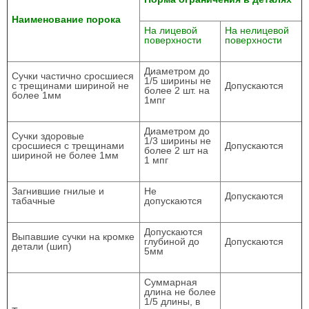
Наименование порока
На лицевой
На нелицевой
поверхности
поверхности
Диаметром до
Сучки частично сросшиеся
1/5 ширины не
с трещинами шириной не
Допускаются
более 2 шт. на
более 1мм
1мпг
Диаметром до
Сучки здоровые
1/3 ширины не
сросшиеся с трещинами
Допускаются
более 2 шт на
шириной не более 1мм
1 мпг
Загнившие гнилые и
Не
Допускаются
табачные
допускаются
Допускаются
Выпавшие сучки на кромке
глубиной до
Допускаются
детали (шип)
5мм
Суммарная
длина не более
1/5 длины, в