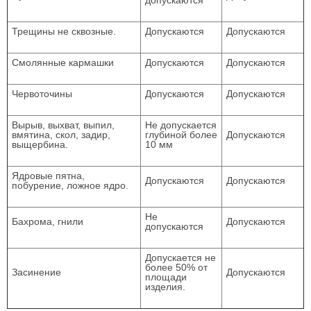
допускаются
Трещины не сквозные.
Допускаются
Допускаются
Смолянные кармашки
Допускаются
Допускаются
Червоточины
Допускаются
Допускаются
Вырыв, выхват, выпил,
Не допускается
вмятина, скол, задир,
глубиной более
Допускаются
выщербина.
10 мм
Ядровые пятна,
Допускаются
Допускаются
побурение, ложное ядро.
Не
Бахрома, гнили
Допускаются
допускаются
Допускается не
более 50% от
Засинение
Допускаются
площади
изделия.