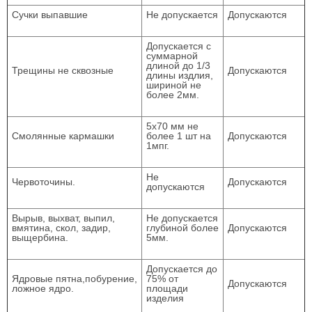
Сучки выпавшие
Не допускается
Допускаются
Допускается с
суммарной
длиной до 1/3
Трещины не сквозные
Допускаются
длины издлия,
шириной не
более 2мм.
5х70 мм не
Смолянные кармашки
более 1 шт на
Допускаются
1мпг.
Не
Червоточины.
Допускаются
допускаются
Вырыв, выхват, выпил,
Не допускается
вмятина, скол, задир,
глубиной более
Допускаются
выщербина.
5мм.
Допускается до
Ядровые пятна,побурение,
75% от
Допускаются
ложное ядро.
площади
изделия