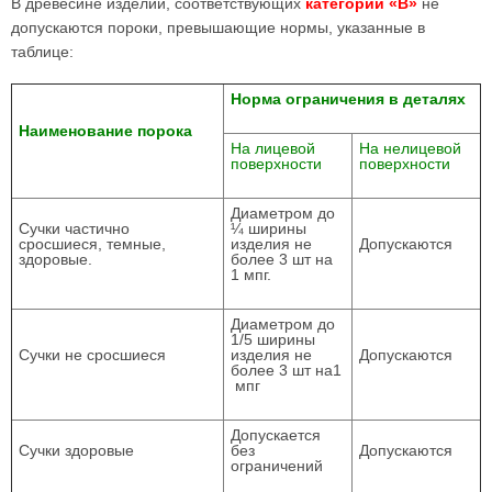
В древесине изделий, соответствующих
категории «В»
не
допускаются пороки, превышающие нормы, указанные в
таблице:
Норма ограничения в деталях
Наименование порока
На лицевой
На нелицевой
поверхности
поверхности
Диаметром до
Сучки частично
¼ ширины
сросшиеся, темные,
изделия не
Допускаются
здоровые.
более 3 шт на
1 мпг.
Диаметром до
1/5 ширины
Сучки не сросшиеся
изделия не
Допускаются
более 3 шт на1
мпг
Допускается
Сучки здоровые
без
Допускаются
ограничений