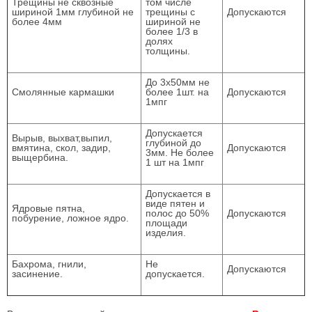
Трещины не сквозные
том числе
шириной 1мм глубиной не
трещины с
Допускаются
более 4мм
шириной не
более 1/3 в
долях
толщины.
До 3х50мм не
Смолянные кармашки
более 1шт. на
Допускаются
1мпг
Допускается
Вырыв, выхват,выпил,
глубиной до
вмятина, скол, задир,
Допускаются
3мм. Не более
выщербина.
1 шт на 1мпг
Допускается в
виде пятен и
Ядровые пятна,
полос до 50%
Допускаются
побурение, ложное ядро.
площади
изделия.
Бахрома, гнили,
Не
Допускаются
засинение.
допускается.