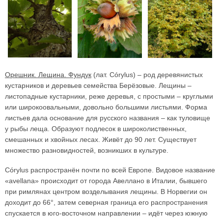
Орешник. Лещина. Фундук
(лат. Córylus) – род деревянистых
кустарников и деревьев семейства Берёзовые. Лещины –
листопадные кустарники, реже деревья, с простыми – круглыми
или широкоовальными, довольно большими листьями. Форма
листьев дала основание для русского названия – как туловище
у рыбы леща. Образуют подлесок в широколиственных,
смешанных и хвойных лесах. Живёт до 90 лет. Существует
множество разновидностей, возникших в культуре.
Córylus распространён почти по всей Европе. Видовое название
«avellana» происходит от города Авеллано в Италии, бывшего
при римлянах центром возделывания лещины. В Норвегии он
доходит до 66°, затем северная граница его распространения
спускается в юго-восточном направлении – идёт через южную