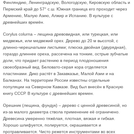
Финляндию, Ленинградскую, Вологодскую, Кировскую область и
Пермский край до 57° с.ш. Южная граница его проходит через
Армению, Малую Азию, Алжир и Испанию. В культуре с
древнейших времён.
Corylus colurna – лещина древовидная, или турецкая, или
медвежья, или медвежий орех. Дерево до 20 м высотой, с
длинно-черешчатыми листьями; плюска двойная (двурядная),
гораздо длиннее ореха, рассечена на тонкие, острые зубчатые
доли, что придает растению в период плодоношения
своеобразный вид. Беловато-серая кора отделяется
пластинами. Дико растёт в Закавказье, Малой Азии и на
Балканах. На территории России известны отдельные
популяции на Северном Кавказе. Вид был внесён в Красную
книгу СССР. В культуре с древнейших времен.
Орешник (лещина, фундук) – дерево с ценной древесиной, но
из-за малого диаметра ствола применение её ограничено.
Древесина умеренно тяжёлая, плотная, вязкая и гибкая.
Хорошо шлифуется, полируется, окрашивается и
протравливается. Чисто режется инструментами во всех